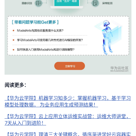
我
注
的
开
的
Programs
发
支
者
持
学
我
堂
的
我
我
阅读更多：
技
的
的
我
【华为云学院】机器学习知多少：掌握机器学习，基于学习
模型处理数据， 为业务应用生成预测结果！
术
云
课
的
我
【华为云学院】云上应用立体运维实战营：运维大师讲堂，
7天从入门到进阶！
支
声
程
认
的
我
【华为云学院】理清三大关键概念，循序渐进学好云容器实