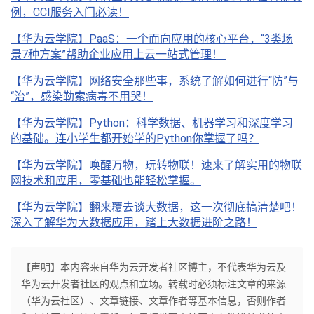
持
建
证
实
的
例，CCI服务入门必读！
【华为云学院】PaaS：一个面向应用的核心平台，“3类场
议
验
收
景7种方案”帮助企业应用上云一站式管理！
藏
【华为云学院】网络安全那些事，系统了解如何进行“防”与
“治”，感染勒索病毒不用哭！
【华为云学院】Python：科学数据、机器学习和深度学习
的基础。连小学生都开始学的Python你掌握了吗？
【华为云学院】唤醒万物，玩转物联！速来了解实用的物联
网技术和应用，零基础也能轻松掌握。
【华为云学院】翻来覆去谈大数据，这一次彻底搞清楚吧！
深入了解华为大数据应用，踏上大数据进阶之路！
【声明】本内容来自华为云开发者社区博主，不代表华为云及
华为云开发者社区的观点和立场。转载时必须标注文章的来源
（华为云社区）、文章链接、文章作者等基本信息，否则作者