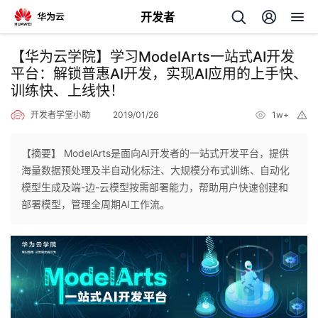
开发者
返
【华为云学院】学习ModelArts一站式AI开发
回
平台：解锁普惠AI开发，实现AI应用的上手快、
训练快、上线快！
开发者学堂小助
2019/01/26
1w+
举
报
【摘要】 ModelArts是面向AI开发者的一站式开发平台，提供
个
海量数据预处理及半自动化标注、大规模分布式训练、自动化
模型生成及端-边-云模型按需部署能力，帮助用户快速创建和
我
人
部署模型，管理全周期AI工作流。
的
主
开
页
发