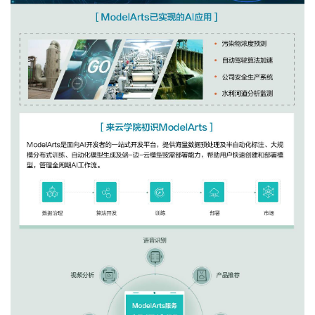
者
我
的
我
博
的
我
客
论
的
我
坛
圈
的
我
子
直
的
我
我
播
活
的
我
动
关
的