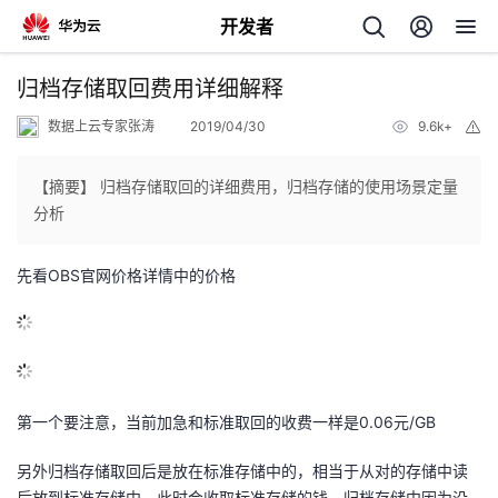
开发者
返
归档存储取回费用详细解释
回
数据上云专家张涛
2019/04/30
9.6k+
举
报
【摘要】 归档存储取回的详细费用，归档存储的使用场景定量
分析
个
先看OBS官网价格详情中的价格
我
人
我
的
主
第一个要注意，当前加急和标准取回的收费一样是0.06元/GB
我
的
开
页
另外归档存储取回后是放在标准存储中的，相当于从对的存储中读
我
的
开
发
后放到标准存储中，此时会收取标准存储的钱。归档存储中因为没