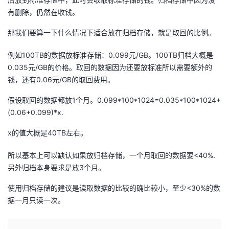
有删除，仍然在收钱。
的
Programs
发
者
那我们要算一下什么情况下适合放在归档存储，就是取回的比例。
支
者
我
例如100TB的数据放标准存储：0.099元/GB。100TB归档大概是
持
学
0.035元/GB的价格。取回的数据因为还要放标准所以需要额外的
的
我
钱，还有0.06元/GB的取回费用。
我
堂
博
的
我
假设取回的数据都放1个月。0.099*100*1024=0.035*100*1024+
(0.06+0.099)*x.
的
我
客
论
的
我
我
x的值大概是40TB左右。
技
的
坛
圈
的
我
的
我
所以基本上可以缺认如果放归档存储，一个月取回的数据要<40%.
术
云
子
直
的
我
课
的
我
另外归档本身要求是放3个月。
使用归档存储的建议是读取数据的比较的确比较小，至少<30%的数
支
声
播
活
的
程
认
的
我
据一月只读一次。
持
建
动
关
证
实
的