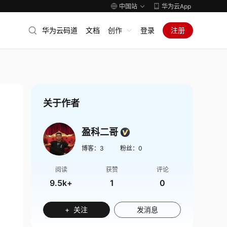
中国站
华为云App
华为云码道
文档
创作
登录
注册
关于作者
盈科二哥
博客：
3
粉丝：
0
阅读
获赞
评论
9.5k+
1
0
+ 关注
发消息