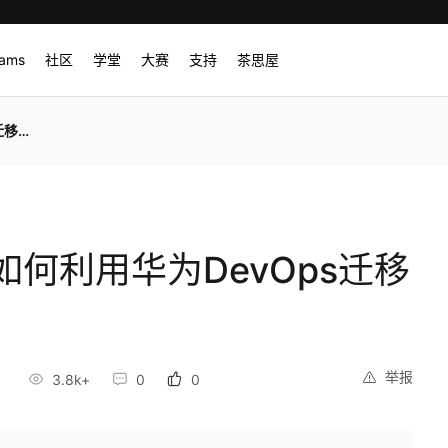
rams
社区
学堂
大赛
支持
茶思屋
上云
何利用华为DevOps迁移
举报
8
3.8k+
0
0