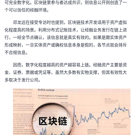
可完全数字化。
区块链
里
参与者
达成共识，
则信息公开则创造了一
者
个可以信任的经融环境
。
邓龙远
在接受专访时也提到，区块链
技术开发
适用于资产虚拟
我
化程度高的场景。利用分布式记账技术，让
经融业务
发行在链上进
行，一经全节点确认，该信息就是真实有效的。如果是跟实体资产
的
我
形成映射，一旦实体资产或确权信息本身是假的，
各节点就会排斥
不合规信息
。
博
的
我
因而，
数字
化程度越高的资产越容易上链。
经融
资产主要是资
客
论
的
我
金、证券、票据或凭证等，虽然大多数有实物支撑，但其有效性大
多取决于发行
公司
。
坛
圈
的
我
子
直
的
我
我
播
活
的
我
动
关
的