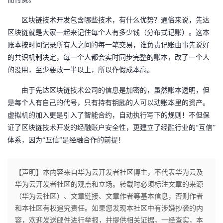
持
建
证
实
的
区块链
技术开发
包含哪些技术，有什么优势？通俗来说，
先达
议
验
收
区块链就是大家一起来记住每个人有多少钱（分布式记账）。这本
账本按时间记录所有人之间的每一笔交易，谁负责记账由事先说好
藏
的共识机制决定，每一个人都会实时同步完整的账本，改了一个人
的没用，至少要改一半以上
，所以作假成本高
。
由于
先达区块链技术公司的
信息是加密的，虽然账本透明，但
是每个人有自己的代号，只有持有钥匙的人可以动账本里的资产。
虚拟机的加入更是引入了智能合约，自动执行写下的规则
！不但保
证了区块链技术开发的经融账户安全性，更建立了经融行业的
“互信”
体系，因为“互信”是经融合作的前提！
【声明】本内容来自华为云开发者社区博主，不代表华为云及
华为云开发者社区的观点和立场。转载时必须标注文章的来源
（华为云社区）、文章链接、文章作者等基本信息，否则作者
和本社区有权追究责任。如果您发现本社区中有涉嫌抄袭的内
容，欢迎发送邮件进行举报，并提供相关证据，一经查实，本