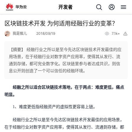
开发者
返
区块链技术开发 为何适用经融行业的变革？
回
我是猴儿
2018/09/19
7.1k+
举
报
【摘要】 经融行业之所以是至今先达区块链技术开发最佳的应
用场景，在于经融行业对数字资产应用率，使得其从发行、流
通到存储，都可完全数字化。区块链里参与者达成共识，则信
个
息公开则创造了一个可以信任的经融环境。
我
人
经融
之所以适合区块链技术落地，在于两点：难度更低，痛点
明显。
的
主
1、难度更低指
经融
资产的虚拟性更容易上链。
开
页
经融行业
之所以是
至今先达
区块链
技术开发
最佳的应用场景，
在于
发
经融行业对数字
资产
应用率
，使得其从发行、流通到存储，都