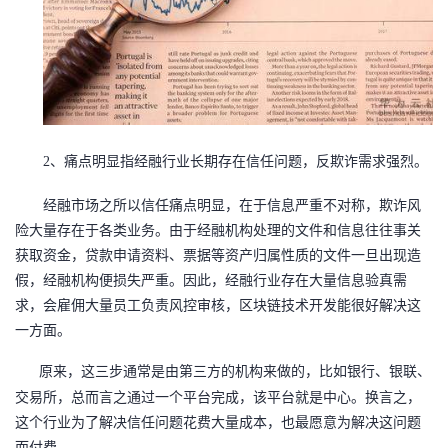
我
注
的
开
的
Programs
发
支
者
2、痛点明显指
经融
行业长期存在信任问题，反欺诈需求强烈。
持
学
经融
市场之所以信任痛点明显，在于信息严重不对称，欺诈风
我
堂
险大量存在于各类业务
。
由于
经融
机构处理的文件和信息往往事关
获取资金，贷款申请资料、票据等资产归属性质的文件一旦出现造
的
我
我
假，
经融
机构便损失严重。因此，
经融
行业存在大量信息验真需
求，会雇佣大量员工负责风控审核
，区块链技术开发能很好解决这
技
的
的
我
一方面
。
术
云
课
的
我
原来，这三步通常是由第三方的机构来做的，比如银行、银联、
交易所，总而言之通过一个平台完成，该平台就是中心。换言之，
支
声
程
认
的
我
这个行业为了解决信任问题花费大量成本，也最愿意为解决这问题
而付费。