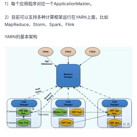
1）每个应用程序对应一个ApplicationMaster。
我
注
的
开
2）目前可以支持多种计算框架运行在YARN上面，比如
的
Programs
发
MapReduce、Storm、Spark、Flink
支
YARN的基本架构
者
持
学
我
堂
的
我
我
技
的
的
我
术
云
课
的
我
支
声
程
认
的
我