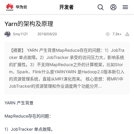
开发者
返
Yarn的架构及原理
回
Smy1121
2019/06/20
7.3k+
举
报
【摘要】 YARN 产生背景MapReduce存在的问题：1）JobTra
cker 单点故障。2）JobTracker 承受的访问压力大，影响系统
的扩展性。3）不支持MapReduce之外的计算框架，比如Stor
个
m、Spark、Flink什么是YARNYARN 是Hadoop2.0版本新引入
的资源管理系统，直接从MR1演化而来。 核心思想：将MR1中
我
人
JobTracker的资源管理和作业调度两个功能分开...
的
主
YARN 产生背景
开
页
MapReduce存在的问题：
1）JobTracker 单点故障。
发