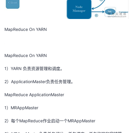
MapReduce On YARN
MapReduce On YARN
1）YARN 负责资源管理和调度。
2）ApplicationMaster负责任务管理。
MapReduce ApplicationMaster
1）MRAppMaster
2）每个MapReduce作业启动一个MRAppMaster