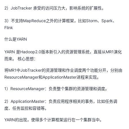
2）JobTracker 承受的访问压力大，影响系统的扩展性。
者
3）不支持MapReduce之外的计算框架，比如Storm、Spark、
我
Flink
的
我
什么是YARN
YARN 是Hadoop2.0版本新引入的资源管理系统，直接从MR1演化
博
的
我
而来。 核心思想：
客
论
的
我
将MR1中JobTracker的资源管理和作业调度两个功能分开，分别由
ResourceManager和ApplicationMaster进程来实现。
坛
圈
的
我
1）ResourceManager：负责整个集群的资源管理和调度。
子
直
的
我
2）ApplicationMaster：负责应用程序相关的事务，比如任务调
我
播
活
的
度、任务监控和容错等。
YARN的出现，使得多个计算框架运行在一个集群当中。
我
动
关
的