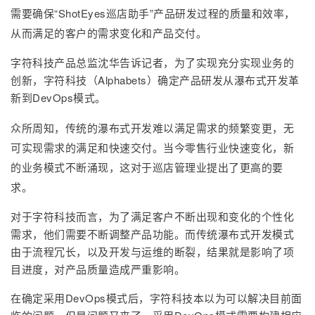
持
建
证
实
的
需要确保“ShotEyes巡店助手”产品研发过程的质量和效率，
从而满足的客户的需求变化和产品交付。
议
验
收
字符科技产品总监沈华告诉记者，为了实现充分实现业务的
藏
创新，字符科技（Alphabets）确定产品研发从瀑布式开发革
新到DevOps模式。
众所周知，传统的瀑布式开发难以满足需求的频繁变更，无
可实现需求的满足和快速交付。当今零售行业快速变化，新
的业务模式不断涌现，这对于巡店管理业提出了更高的要
求。
对于字符科技而言，为了满足客户不断出现和变化的个性化
需求，他们需要不断调整产品功能。而传统瀑布式开发模式
由于流程冗长，以及开发与运维的断裂，结果就是影响了项
目进度，对产品质量造成严重影响。
在确定采用DevOps模式后，字符科技本以为可以解决目前面