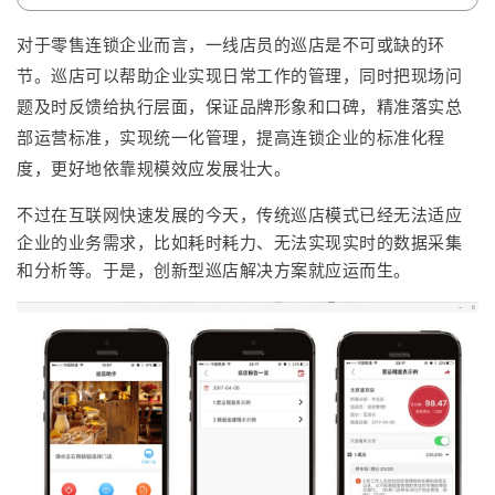
者
对于零售连锁企业而言，一线店员的巡店是不可或缺的环
节。巡店可以帮助企业实现日常工作的管理，同时把现场问
我
题及时反馈给执行层面，保证品牌形象和口碑，精准落实总
部运营标准，实现统一化管理，提高连锁企业的标准化程
的
我
度，更好地依靠规模效应发展壮大。
博
的
我
不过在互联网快速发展的今天，传统巡店模式已经无法适应
企业的业务需求，比如耗时耗力、无法实现实时的数据采集
客
论
的
我
和分析等。于是，创新型巡店解决方案就应运而生。
坛
圈
的
我
子
直
的
我
我
播
活
的
我
动
关
的