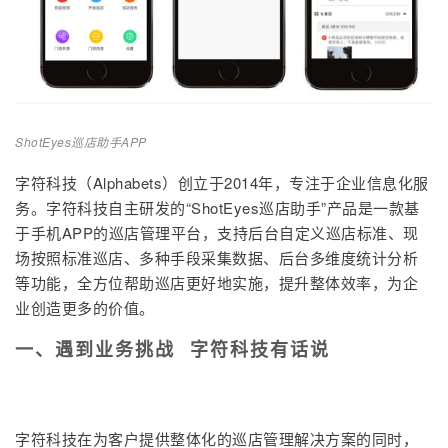
我
注
的
开
的
Programs
发
支
者
ShotEyes巡店助手APP
持
学
字符科技（Alphabets）创立于2014年，专注于企业信息化服
务。字符科技自主研发的“ShotEyes巡店助手”产品是一款基
我
堂
于手机APP的巡店管理平台，支持后台自定义巡店标准、现
场按照标准巡店、多种手段采集数据、后台多维度统计分析
的
我
我
等功能，全方位帮助巡店更好地实施，提升整体效率，为企
业创造更多的价值。
技
的
的
我
一、遇到业务挑战 字符科技有话说
术
云
课
的
我
支
声
程
认
的
我
字符科技在为客户提供整体化的巡店管理解决方案的同时，