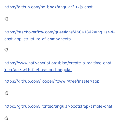
https://github.com/ng-book/angular2-rxjs-chat
的
Programs
发
者
支
者
我
https://stackoverflow.com/questions/46061842/angular-4-
持
学
的
我
chat-app-structure-of-components
我
堂
博
的
我
https://www.nativescript.org/blog/create-a-realtime-chat-
的
我
客
论
的
我
我
interface-with-firebase-and-angular
技
的
坛
圈
的
我
的
我
https://github.com/jlooper/Yowwlr/tree/master/app
术
云
子
直
的
我
课
的
我
支
声
https://github.com/irontec/angular-bootstrap-simple-chat
播
活
的
程
认
的
我
持
建
动
关
证
实
的