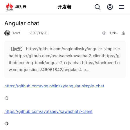
开发者
返
Angular chat
回
Amrf
2018/11/20
3.2k+
举
报
【摘要】 https://github.com/vogloblinsky/angular-simple-c
hathttps://github.com/avatsaev/kawachat2-clienthttps://gi
thub.com/ng-book/angular2-rxjs-chat https://stackoverflo
个
w.com/questions/46061842/angular-4-c...
我
人
https://github.com/vogloblinsky/angular-simple-chat
我
的
主
我
的
https://github.com/avatsaev/kawachat2-client
开
页
我
的
开
发