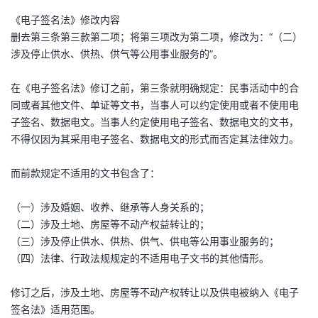
《电子签名法》修改内容
者
删去第三条第三款第二项；将第三项改为第二项，修改为：“（二）
涉及停止供水、供热、供气等公用事业服务的”。
我
在《电子签名法》修订之前，第三条就明确规定：民事活动中的合
的
我
同或者其他文件、单证等文书，当事人可以约定使用或者不使用电
子签名、数据电文。当事人约定使用电子签名、数据电文的文书，
博
的
我
不得仅因为其采用电子签名、数据电文的形式而否定其法律效力。
客
论
的
我
而前款规定不适用的文书包含了：
坛
圈
的
我
（一）涉及婚姻、收养、继承等人身关系的；
（二）涉及土地、房屋等不动产权益转让的；
子
直
的
我
（三）涉及停止供水、供热、供气、供电等公用事业服务的；
（四）法律、行政法规规定的不适用电子文书的其他情形。
我
播
活
的
修订之后，涉及土地、房屋等不动产权转让以及供电被纳入《电子
我
动
关
的
签名法》适用范围。