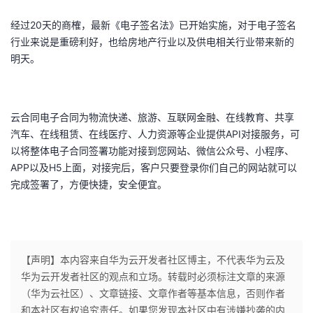
我
注
的
开
经过20天的商榷，最新《电子签名法》已开始实施，对于电子签名
行业来说是重磅利好，也给房地产行业以及供电相关行业带来新的
的
Programs
发
明天。
支
者
持
云合同电子合同为物流快递、旅游、互联网金融、在线教育、共享
学
汽车、在线租赁、在线医疗、人力资源等企业提供API对接服务，可
以将整体电子合同签署功能对接到您网站、微信公众号、小程序、
我
堂
APP以及H5上面，对接完后，客户只要登录你们自己的网站就可以
完成签署了，方便快捷，安全便宜。
的
我
我
技
的
的
我
术
云
课
的
我
【声明】本内容来自华为云开发者社区博主，不代表华为云及
华为云开发者社区的观点和立场。转载时必须标注文章的来源
支
声
程
认
的
我
（华为云社区）、文章链接、文章作者等基本信息，否则作者
和本社区有权追究责任。如果您发现本社区中有涉嫌抄袭的内