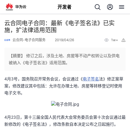
开发者
返
云合同电子合同：最新《电子签名法》已实
回
施，扩法律适用范围
云合同-电子合同服务
2019/04/26
1w+
举
报
【摘要】 修订之后，涉及土地、房屋等不动产权转让以及供电
被纳入《电子签名法》适用范围。
个
4月3号，国务院召开常务会议，会议通过《
电子签名
法》修正案草
我
人
案，修改建议其中包括：允许在办理土地、房屋等转移登记时使用
电子文书。
的
主
开
页
4月23日，第十三届全国人民代表大会常务委员会第十次会议通过最
新修改的《电子签名法》，修改条款自本决定公布之日起施行。
发