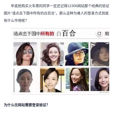
年底抢购买火车票的同学一定还记得
12306网站那个经典的验证
者
图片“请点击下图中所有的白百合”。那么这种为难人的登录方式到底
有什么作用呢？
我
的
我
博
的
我
客
论
的
我
坛
圈
的
我
子
直
的
我
我
播
活
的
为什么往网站需要登录验证？
我
动
关
的