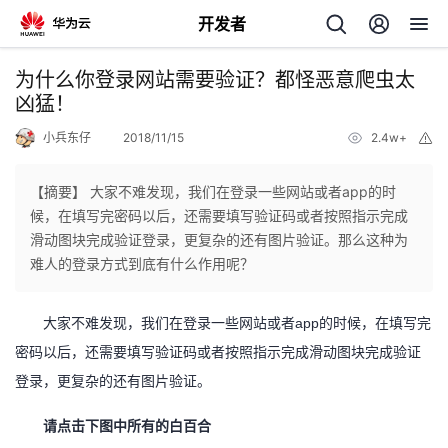
开发者
返
为什么你登录网站需要验证？都怪恶意爬虫太
回
凶猛！
小兵东仔
2018/11/15
2.4w+
举
报
【摘要】 大家不难发现，我们在登录一些网站或者app的时
候，在填写完密码以后，还需要填写验证码或者按照指示完成
个
滑动图块完成验证登录，更复杂的还有图片验证。那么这种为
难人的登录方式到底有什么作用呢？
我
人
大家不难发现，我们在登录一些网站或者
app的时候，在填写完
的
主
密码以后，还需要填写验证码或者按照指示完成滑动图块完成验证
登录，更复杂的还有图片验证。
开
页
请点击下图中所有的白百合
发