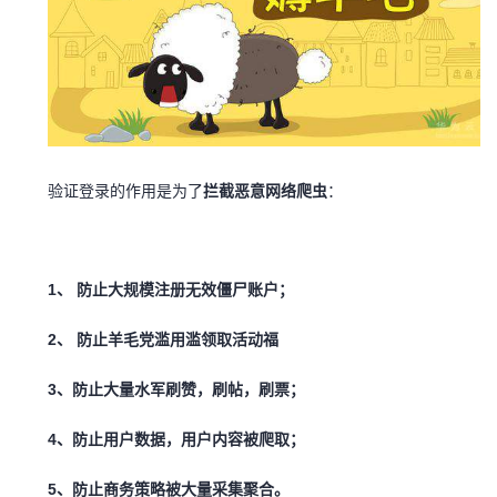
持
建
证
实
的
议
验
收
藏
验证登录的作用是为了
拦截恶意网络爬虫
：
1、 防止大规模注册无效僵尸账户；
2、 防止羊毛党滥用滥领取活动福
3、防止大量水军刷赞，刷帖，刷票；
4、防止用户数据，用户内容被爬取；
5、防止商务策略被大量采集聚合。