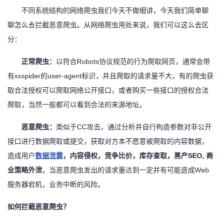
不同系统结构的网络爬虫我们今天不做细讲，今天我们简单聊
聊怎么去拦截恶意爬虫。从网络爬虫用处来说，我们可以这么去区
分：
正常爬虫：
以符合
Robots协议规范的行为爬取网页，通常会带
有xxspider的user-agent标识，并且爬取的请求量不大，有的爬虫获
取合法授权可以爬取网络公开接口，或者购买一些接口的授权合法
爬取，当然一般都可以看到合法的来源地址。
恶意爬虫：
类似于
CC攻击，通过分析并自行构造参数对非公开
接口进行数据爬取或提交，获取对方本不愿意被爬取的内容数据，
造成用户
数据泄露
，内容侵权，竞争比价，库存查取，黑产
SEO, 商
业策略外泄
，当恶意爬虫发出的请求量达到一定并有可能造成Web
服务器宕机，业务中断的风险。
如何拦截恶意爬虫？