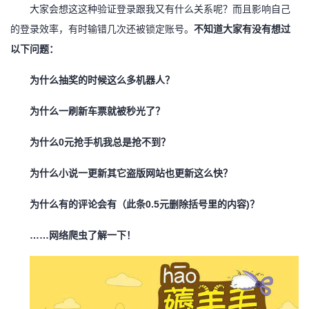
大家会想这这种验证登录跟我又有什么关系呢？而且影响自己
我
注
的
开
的登录效率，有时输错几次还被锁定账号。
不知道大家有没有想过
的
Programs
发
以下问题：
为什么抽奖的时候这么多机器人？
支
者
为什么一刷新车票就被秒光了？
持
学
为什么
0元抢手机我总是抢不到？
我
堂
为什么小说一更新其它盗版网站也更新这么快？
的
我
我
为什么有的评论会有（此条
0.5元删除括号里的内容)？
技
的
的
我
……网络爬虫了解一下！
术
云
课
的
我
支
声
程
认
的
我