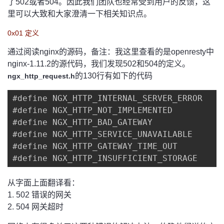
了502或者504。因此我们团队也经常受到用户的反馈，这
里可以大致和大家澄清一下相关知识点。
的
Programs
发
者
0x01 定义
支
者
我
通过阅读nginx的源码，备注：我这里查看的是openresty中
nginx-1.11.2的源代码，我们发现502和504的定义。
持
学
的
我
的130行有如下的代码
ngx_http_request.h
我
堂
博
的
我
#define NGX_HTTP_INTERNAL_SERVER_ERROR     
#define NGX_HTTP_NOT_IMPLEMENTED           
的
我
客
论
的
我
我
#define NGX_HTTP_BAD_GATEWAY               
#define NGX_HTTP_SERVICE_UNAVAILABLE       
技
的
坛
圈
的
我
的
我
#define NGX_HTTP_GATEWAY_TIME_OUT          
#define NGX_HTTP_INSUFFICIENT_STORAGE     
术
云
子
直
的
我
课
的
我
从字面上面翻译看：
支
声
播
活
的
程
认
的
我
1. 502 错误的网关
2. 504 网关超时
持
建
动
关
证
实
的