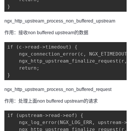
}
ngx_http_upstream_process_non_buffered_upstream
作用：接收non buffered upstream的数据
if (c->read->timedout) {

    ngx_connection_error(c, NGX_ETIMEDOUT,
    ngx_http_upstream_finalize_request(r, 
    return;

}
ngx_http_upstream_process_non_buffered_request
作用：处理上面non buffered upstream的请求
if (upstream->read->eof) {

    ngx_log_error(NGX_LOG_ERR, upstream->l
    ngx_http_upstream_finalize_request(r, 