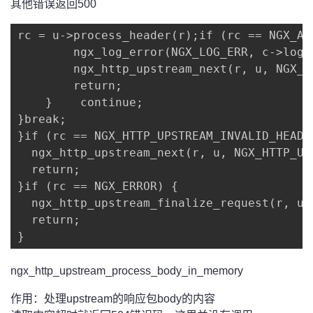
其他错误返回500
rc = u->process_header(r);if (rc == NGX_AG
        ngx_log_error(NGX_LOG_ERR, c->log,
        ngx_http_upstream_next(r, u, NGX_H
        return;

    }    continue;

}break;

}if (rc == NGX_HTTP_UPSTREAM_INVALID_HEADER
  ngx_http_upstream_next(r, u, NGX_HTTP_UP
  return;

}if (rc == NGX_ERROR) {

  ngx_http_upstream_finalize_request(r, u,
  return;

}
ngx_http_upstream_process_body_in_memory
作用：处理upstream的响应包body的内容