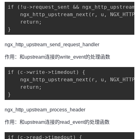
if (!u->request_sent && ngx_http_upstream_
    ngx_http_upstream_next(r, u, NGX_HTTP_
    return;

}
ngx_http_upstream_send_request_handler
作用：和upstream连接的write_event的处理函数
if (c->write->timedout) {

    ngx_http_upstream_next(r, u, NGX_HTTP_
    return;

}
ngx_http_upstream_process_header
作用：和upstream连接的read_event的处理函数
if (c->read->timedout) {
