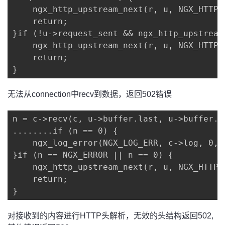
    ngx_http_upstream_next(r, u, NGX_HTTP_
    return;

}if (!u->request_sent && ngx_http_upstream
    ngx_http_upstream_next(r, u, NGX_HTTP_
    return;

}
无法从connection中recv到数据，返回502错误
n = c->recv(c, u->buffer.last, u->buffer.e
........if (n == 0) {

    ngx_log_error(NGX_LOG_ERR, c->log, 0, 
}if (n == NGX_ERROR || n == 0) {

    ngx_http_upstream_next(r, u, NGX_HTTP_
    return;

}
对接收到的内容进行HTTP头解析，无效的头结构返回502,