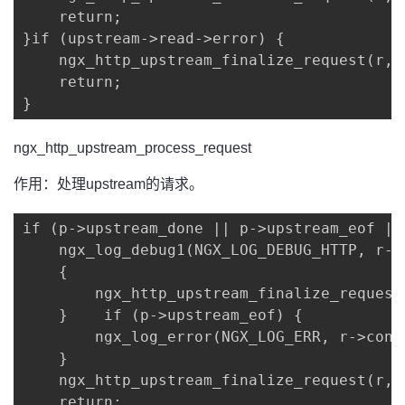
    return;

}if (upstream->read->error) {

    ngx_http_upstream_finalize_request(r, 
    return;

}
ngx_http_upstream_process_request
作用：处理upstream的请求。
if (p->upstream_done || p->upstream_eof ||
    ngx_log_debug1(NGX_LOG_DEBUG_HTTP, r->
    {

        ngx_http_upstream_finalize_request
    }    if (p->upstream_eof) {

        ngx_log_error(NGX_LOG_ERR, r->conn
    }

    ngx_http_upstream_finalize_request(r, 
    return;
