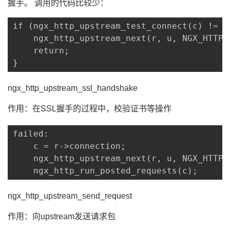
握手。 调用的代码比较少：
if (ngx_http_upstream_test_connect(c) != NG
    ngx_http_upstream_next(r, u, NGX_HTTP_
    return;

}
ngx_http_upstream_ssl_handshake
作用：在SSL握手的过程中，校验证书等操作
failed:

    c = r->connection;

    ngx_http_upstream_next(r, u, NGX_HTTP_
    ngx_http_run_posted_requests(c);
ngx_http_upstream_send_request
作用：向upstream发送请求包