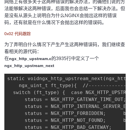
网络上有很多关于这两种错误的解决办法，的确他们说的方
议
注
验
收
法能够解决这两种错误，后面我也会总结一下解决办法。但
是没有从源头上说明白为什么NGINX会抛出这样的错误
藏
码，还有就是在什么情况下会抛出这样的错误码。
0x02 代码跟踪
为了弄明白什么情况下产生产生这两种错误码，我们继续查
看相关的源代码：
在
的3935行中定义了一个
ngx_http_upstream.c
ngx_http_upstream_next
static voidngx_http_upstream_next(ngx_http
    ngx_uint_t ft_type){  //-------------
  switch (ft_type) {  case NGX_HTTP_UPSTREA
      status = NGX_HTTP_GATEWAY_TIME_OUT; 
      status = NGX_HTTP_INTERNAL_SERVER_ER
      status = NGX_HTTP_FORBIDDEN;      br
      status = NGX_HTTP_NOT_FOUND;      bre
      status = NGX_HTTP_BAD_GATEWAY;
