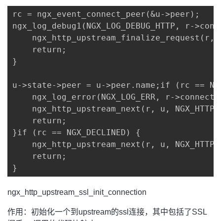
rc = ngx_event_connect_peer(&u->peer);

ngx_log_debug1(NGX_LOG_DEBUG_HTTP, r->conn
    ngx_http_upstream_finalize_request(r, 
    return;

}

u->state->peer = u->peer.name;if (rc == NGX
    ngx_log_error(NGX_LOG_ERR, r->connecti
    ngx_http_upstream_next(r, u, NGX_HTTP_
    return;

}if (rc == NGX_DECLINED) {

    ngx_http_upstream_next(r, u, NGX_HTTP_
    return;

}
ngx_http_upstream_ssl_init_connection
作用：初始化一个到upstream的ssl连接，其中包括了SSL