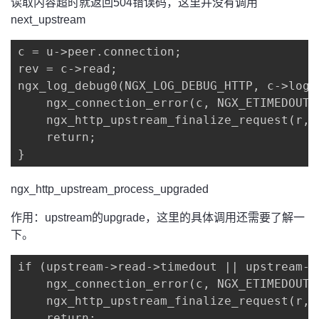
读取内容超时就返回504错误码，这里并没有调用
next_upstream
c = u->peer.connection;

rev = c->read;

ngx_log_debug0(NGX_LOG_DEBUG_HTTP, c->log,
    ngx_connection_error(c, NGX_ETIMEDOUT,
    ngx_http_upstream_finalize_request(r, 
    return;

}
ngx_http_upstream_process_upgraded
作用：upstream的upgrade，这里的具体调用还需要了解一
下。
if (upstream->read->timedout || upstream->w
    ngx_connection_error(c, NGX_ETIMEDOUT,
    ngx_http_upstream_finalize_request(r, 
    return;
