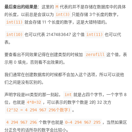
最后查出的结果是
：这里的
代表的并不是存储在数据库中的具体
M
者
的长度，以前总是会误以为
只能存储 3个长度的数字，
int(3)
就会存储 11 个长度的数字，这是大错特错的。
int(11)
我
也可以代表 2147483647 这个值
也可以代
int(10)
int(11)
的
我
表。
博
的
我
要查看出不同效果记得在创建类型的时候加
这个值，表
zerofill
示用 0 填充，否则看不出效果的。
客
论
的
我
我们通常在创建数据库的时候都不会加入这个选项，所以可以说他
坛
圈
的
我
们之间是没有区别的。
声明字段是int类型的那一刻起，
就是占四个字节，一个字节 8
int
子
直
的
我
位，也就是
，可以表示的数字个数是 2的 32 次方
4*8=32
我
播
活
的
。
(2^32 = 4 294 967 296个数字)
个数字也就是
，当然如果区
4 294 967 296
0~4 294 967 295
我
动
关
的
分正负号的话所存的数字会比较小。