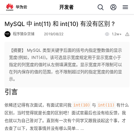
开发者
返
MySQL 中 int(11) 和 int(10) 有没有区别 ?
回
程序猿杂货铺
2019/08/22
1.2w+
举
报
【摘要】 MySQL 类型关键字后面的括号内指定整数值的显示
宽度(例如，INT(4))。该可选显示宽度规定用于显示宽度小于
指定的列宽度的值时从左侧填满宽度。显示宽度并不限制可以
个
在列内保存的值的范围，也不限制超过列的指定宽度的值的显
示。
我
人
引言
的
主
依稀还记得有次面试，有面试官问我
与
有什么
int(10)
int(11)
区别，当时觉得就是长度的区别吧！面试官最后也没有给反馈，我
开
页
也就以为自己答对了。直到有一次有个同学又跟我谈起这个事，才
去查了以下，发现事情并没有哪么简单… …
发