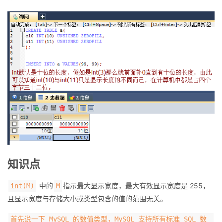
我
注
的
开
的
Programs
发
支
者
持
学
我
堂
的
我
我
技
的
的
我
知识点
术
云
课
的
我
中的
指示最大显示宽度，最大有效显示宽度是 255，
int(M)
M
且显示宽度与存储大小或类型包含的值的范围无关。
支
声
程
认
的
我
首先说一下 MySQL 的数值类型，MySQL 支持所有标准 SQL 数