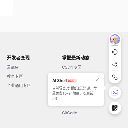
开发者变现
掌握最新动态
云商店
CSDN专区
教育专区
知乎
AI Shell
企业通用专区
开源中国
自然语言对话管理云资源，专
属免费Token额度，欢迎试
51CTO
用！
今日头条
GitCode