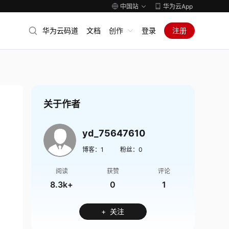
中国站
华为云App
华为云码道
文档
创作
登录
注册
关于作者
yd_75647610
博客：
1
粉丝：
0
阅读
获赞
评论
8.3k+
0
1
+ 关注