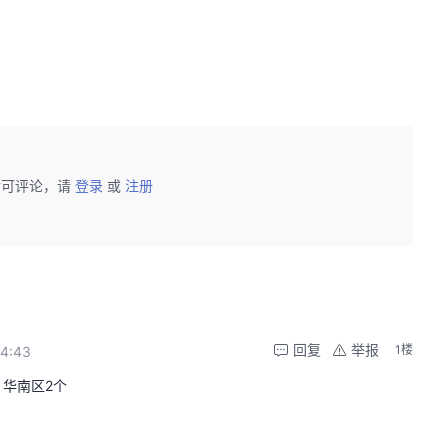
后可评论，请
登录
或
注册
回复
举报
1楼
54:43
 华南区2个