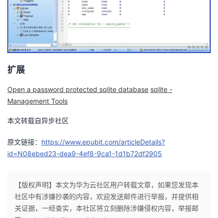
持
建
证
实
的
议
验
收
藏
扩展
Open a password protected sqlite database
sqlite -
Management Tools
本文转载自异步社区
原文链接：
https://www.epubit.com/articleDetails?
id=N08ebed23-dea9-4ef8-9ca1-1d1b72df2905
【版权声明】本文为华为云社区用户转载文章，如果您发现本
社区中有涉嫌抄袭的内容，欢迎发送邮件进行举报，并提供相
关证据，一经查实，本社区将立刻删除涉嫌侵权内容，举报邮