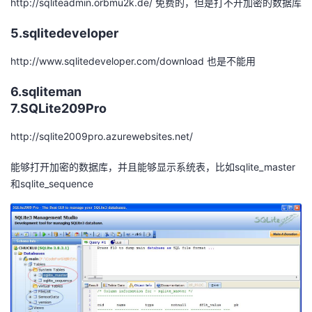
http://sqliteadmin.orbmu2k.de/ 免费的，但是打不开加密的数据库
我
注
的
开
5.sqlitedeveloper
的
Programs
发
http://www.sqlitedeveloper.com/download 也是不能用
支
者
6.sqliteman
7.SQLite209Pro
持
学
http://sqlite2009pro.azurewebsites.net/
我
堂
能够打开加密的数据库，并且能够显示系统表，比如sqlite_master
和sqlite_sequence
的
我
我
技
的
的
我
术
云
课
的
我
支
声
程
认
的
我