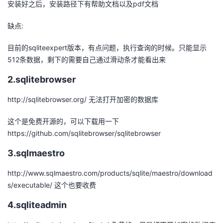
安装好之后，安装路径下有帮助文档以及pdf文档
者
缺点:
我
目前的sqliteexpert版本，有点问题，执行查询的时候。只能显示
512条数据，剩下的需要自己通过滑动条才能看出来
的
我
2.sqlitebrowser
博
的
我
http://sqlitebrowser.org/ 无法打开加密的数据库
客
论
的
我
这个是免费开源的，可以下载用一下
https://github.com/sqlitebrowser/sqlitebrowser
坛
圈
的
我
3.sqlmaestro
子
直
的
我
http://www.sqlmaestro.com/products/sqlite/maestro/download
s/executable/ 这个也要收费
我
播
活
的
4.sqliteadmin
我
动
关
的