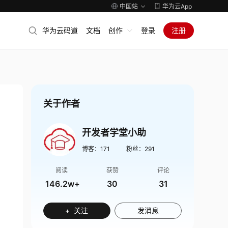
中国站
华为云App
华为云码道
文档
创作
登录
注册
关于作者
开发者学堂小助
博客：
171
粉丝：
291
阅读
获赞
评论
146.2w+
30
31
+ 关注
发消息