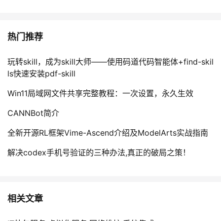
我
注
的
开
的
Programs
发
热门推荐
支
者
玩转skill，成为skill大师——使用码道代码智能体+find-skil
ls快速安装pdf-skill
持
学
Win11局域网文件共享完整教程：一次设置，永久生效
我
堂
CANNBot简介
的
我
我
全新开源RL框架Vime-Ascend介绍及ModelArts实战指南
解决codex手机号验证的三种办法,真正的破局之策！
技
的
的
我
术
云
课
的
我
相关文章
支
声
程
认
的
我