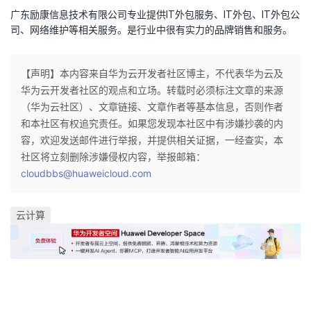
广东励康信息技术有限公司专业提供IT外包服务、IT外包、IT外包公
者
司、网络维护等相关服务。是行业中很有实力的品牌销售和服务。
我
【声明】本内容来自华为云开发者社区博主，不代表华为云及
华为云开发者社区的观点和立场。转载时必须标注文章的来源
的
我
（华为云社区）、文章链接、文章作者等基本信息，否则作者
和本社区有权追究责任。如果您发现本社区中有涉嫌抄袭的内
博
的
我
容，欢迎发送邮件进行举报，并提供相关证据，一经查实，本
社区将立刻删除涉嫌侵权内容，举报邮箱：
客
论
的
我
cloudbbs@huaweicloud.com
坛
圈
的
我
云计算
子
直
的
我
我
播
活
的
我
动
关
的