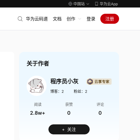
中国站
华为云App
华为云码道
文档
创作
登录
注册
关于作者
程序员小灰
博客：
2
粉丝：
2
阅读
获赞
评论
2.8w+
0
0
+ 关注