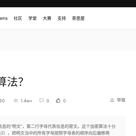
rams
社区
学堂
大赛
支持
茶思屋
算法？
举报
50
1.4w+
0
0
信息的“明文”，第二行字母代表信息的密文。这个加密算法十分
是2），把明文当中的所有字母按照字母表的顺序向后偏移两