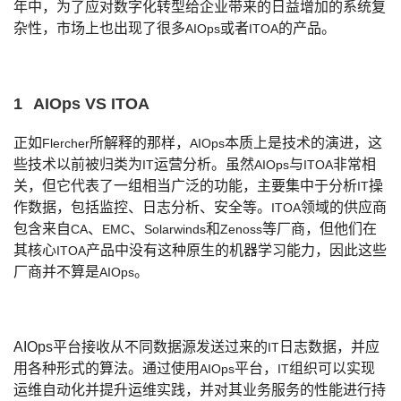
年中，为了应对数字化转型给企业带来的日益增加的系统复
的
杂性，市场上也出现了很多
Programs
或者
的产品。
发
AIOps
ITOA
者
支
者
我
1
AIOps VS ITOA
持
学
的
我
正如
所解释的那样，
本质上是技术的演进，这
Flercher
AIOps
我
堂
博
的
我
些技术以前被归类为
运营分析。虽然
与
非常相
IT
AIOps
ITOA
关，但它代表了一组相当广泛的功能，主要集中于分析
操
IT
的
我
客
论
的
我
我
作数据，包括监控、日志分析、安全等。
领域的供应商
ITOA
包含来自
、
、
和
等厂商，但他们在
CA
EMC
Solarwinds
Zenoss
技
的
坛
圈
的
我
的
我
其核心
产品中没有这种原生的机器学习能力，因此这些
ITOA
厂商并不算是
。
AIOps
术
云
子
直
的
我
课
的
我
支
声
播
活
的
程
认
的
我
AIOps
平台接收从不同数据源发送过来的
日志数据，并应
IT
用各种形式的算法。通过使用
平台，
组织可以实现
AIOps
IT
持
建
动
关
证
实
的
运维自动化并提升运维实践，并对其业务服务的性能进行持