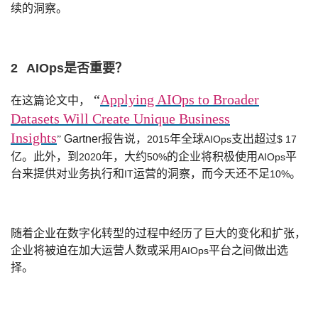
续的洞察。
议
注
验
收
藏
2
AIOps
是否重要？
“
Applying AIOps to Broader
在这篇论文中，
Datasets Will Create Unique Business
Insights
Gartner
报告说，
年全球
支出超过
2015
AIOps
$ 17
”
亿。此外，到
年，大约
的企业将积极使用
平
2020
50%
AIOps
台来提供对业务执行和
运营的洞察，而今天还不足
。
IT
10%
随着企业在数字化转型的过程中经历了巨大的变化和扩张，
企业将被迫在加大运营人数或采用
平台之间做出选
AIOps
择。