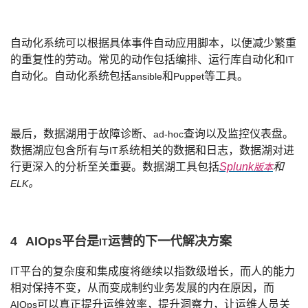
自动化系统可以根据具体事件自动应用脚本，以便减少繁重
的重复性的劳动。常见的动作包括编排、运行库自动化和
IT
自动化。自动化系统包括
和
等工具。
ansible
Puppet
最后，数据湖用于故障诊断、
查询以及监控仪表盘。
ad-hoc
数据湖应包含所有与
系统相关的数据和日志，数据湖对进
IT
行更深入的分析至关重要。数据湖工具包括
Splunk
和
版本
。
ELK
4
AIOps
平台是
运营的下一代解决方案
IT
IT
平台的复杂度和集成度将继续以指数级增长，而人的能力
相对保持不变，从而变成制约业务发展的内在原因，而
可以真正提升运维效率，提升洞察力，让运维人员关
AIOps