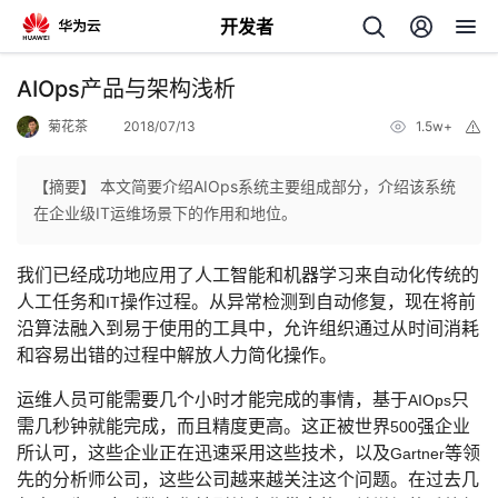
开发者
返
AIOps产品与架构浅析
回
菊花茶
2018/07/13
1.5w+
举
报
【摘要】 本文简要介绍AIOps系统主要组成部分，介绍该系统
在企业级IT运维场景下的作用和地位。
个
我们已经成功地应用了人工智能和机器学习来自动化传统的
人工任务和
操作过程。从异常检测到自动修复，现在将前
IT
我
人
沿算法融入到易于使用的工具中，允许组织通过从时间消耗
和容易出错的过程中解放人力简化操作。
我
的
主
运维人员可能需要几个小时才能完成的事情，基于
只
AIOps
我
的
需几秒钟就能完成，而且精度更高。这正被世界
开
强企业
页
500
所认可，这些企业正在迅速采用这些技术，以及
等领
Gartner
我
的
先的分析师公司，这些公司越来越关注这个问题。在过去几
开
发