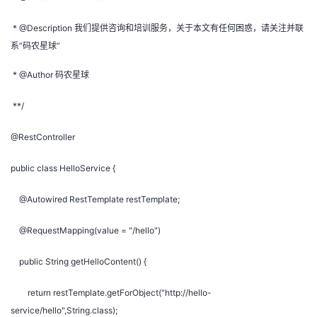
* @Description 我们提供咨询和培训服务，关于本文有任何困惑，请关注并联
系“码农星球”
* @Author 码农星球
**/
@RestController
public class HelloService {
@Autowired RestTemplate restTemplate;
@RequestMapping(value = "/hello")
public String getHelloContent() {
return restTemplate.getForObject("http://hello-
service/hello",String.class);