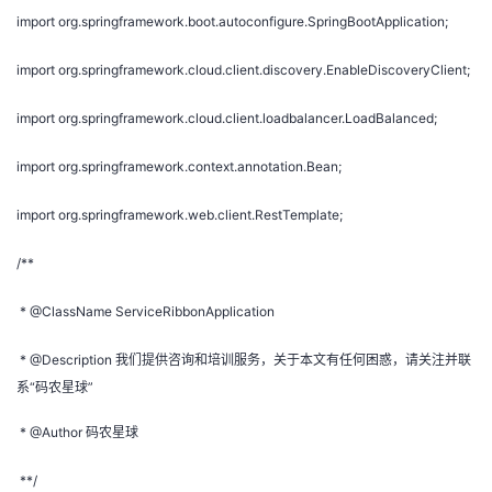
import org.springframework.boot.autoconfigure.SpringBootApplication;
import org.springframework.cloud.client.discovery.EnableDiscoveryClient;
import org.springframework.cloud.client.loadbalancer.LoadBalanced;
import org.springframework.context.annotation.Bean;
import org.springframework.web.client.RestTemplate;
/**
* @ClassName ServiceRibbonApplication
* @Description 我们提供咨询和培训服务，关于本文有任何困惑，请关注并联
系“码农星球”
* @Author 码农星球
**/