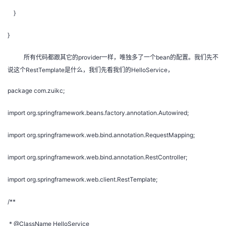
}
}
所有代码都跟其它的provider一样，唯独多了一个bean的配置。我们先不
说这个RestTemplate是什么，我们先看我们的HelloService，
package com.zuikc;
import org.springframework.beans.factory.annotation.Autowired;
import org.springframework.web.bind.annotation.RequestMapping;
import org.springframework.web.bind.annotation.RestController;
import org.springframework.web.client.RestTemplate;
/**
* @ClassName HelloService