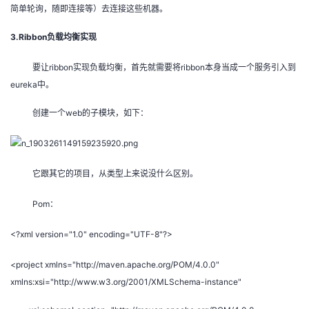
持
建
证
实
的
简单轮询，随即连接等）去连接这些机器。
3.Ribbon负载均衡实现
议
验
收
要让ribbon实现负载均衡，首先就需要将ribbon本身当成一个服务引入到
藏
eureka中。
创建一个web的子模块，如下：
它跟其它的项目，从类型上来说没什么区别。
Pom：
<?xml version="1.0" encoding="UTF-8"?>
<project xmlns="http://maven.apache.org/POM/4.0.0"
xmlns:xsi="http://www.w3.org/2001/XMLSchema-instance"