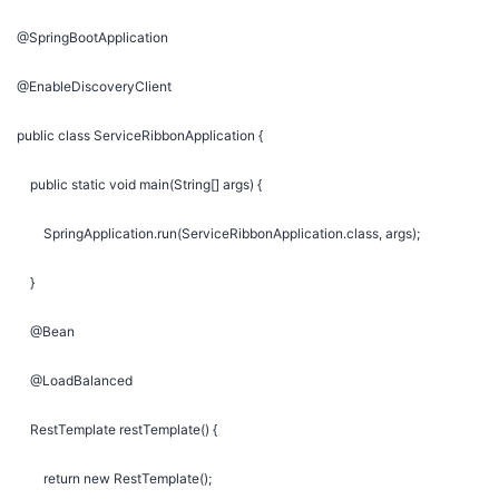
@SpringBootApplication
@EnableDiscoveryClient
public class ServiceRibbonApplication {
public static void main(String[] args) {
SpringApplication.run(ServiceRibbonApplication.class, args);
}
@Bean
@LoadBalanced
RestTemplate restTemplate() {
return new RestTemplate();