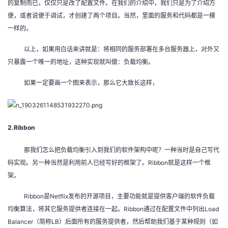
的复制而已，仅仅只是改了配置文件。在我们的介绍中，我们只是为了介绍方
我
注
的
开
便，或者说便于调试，才创建了两个项目。当然，里面的服务和代码都是一模
一样的。
的
Programs
发
以上，如果用白话来讲就是：将相同的服务部署在多台服务器上，对外又
支
者
只暴露一个唯一的地址，这种实现就叫做：负载均衡。
如果一定要画一个图来表示，那么它大致长这样，
持
学
我
堂
2.Ribbon
的
我
我
那我们怎么把负载均衡引入到我们的软件架构中呢？一种当时是自己写代
技
的
的
我
码实现。另一种当然是利用前人已经写好的框架了。Ribbon就是这样一个框
架。
术
云
课
的
我
Ribbon是Netflix发布的开源项目，主要功能就是提供客户端的软件负载
支
声
均衡算法，将其它服务提供者连接在一起。Ribbon通过在配置文件中列出Load
程
认
的
我
Balancer（简称LB）后面所有的服务提供者，然后帮助我们基于某种规则（如