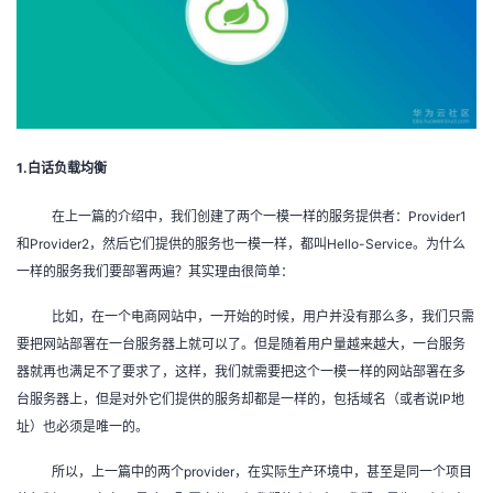
者
我
的
我
1.白话负载均衡
博
的
我
在上一篇的介绍中，我们创建了两个一模一样的服务提供者：Provider1
和Provider2，然后它们提供的服务也一模一样，都叫Hello-Service。为什么
客
论
的
我
一样的服务我们要部署两遍？其实理由很简单：
坛
圈
的
我
比如，在一个电商网站中，一开始的时候，用户并没有那么多，我们只需
要把网站部署在一台服务器上就可以了。但是随着用户量越来越大，一台服务
子
直
的
我
器就再也满足不了要求了，这样，我们就需要把这个一模一样的网站部署在多
台服务器上，但是对外它们提供的服务却都是一样的，包括域名（或者说IP地
我
播
活
的
址）也必须是唯一的。
我
动
关
的
所以，上一篇中的两个provider，在实际生产环境中，甚至是同一个项目