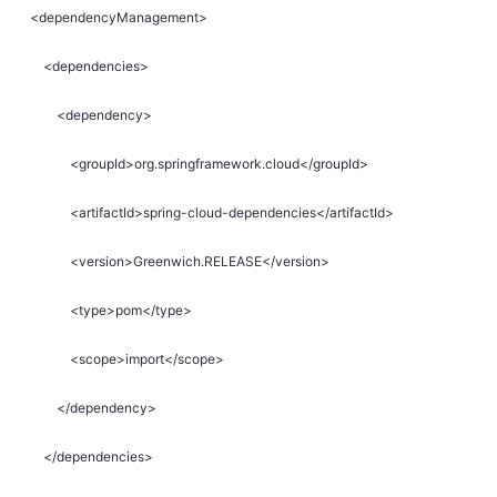
<dependencyManagement>
<dependencies>
<dependency>
<groupId>org.springframework.cloud</groupId>
<artifactId>spring-cloud-dependencies</artifactId>
<version>Greenwich.RELEASE</version>
<type>pom</type>
<scope>import</scope>
</dependency>
</dependencies>