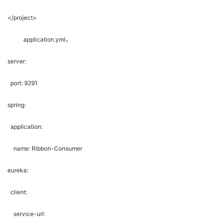
</project>
application.yml，
server:
port: 9291
spring:
application:
name: Ribbon-Consumer
eureka:
client:
service-url: