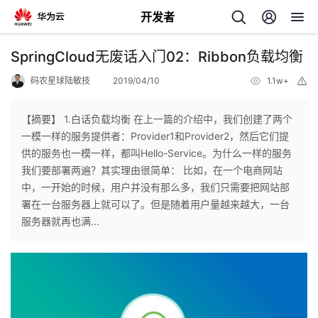
开发者
返
SpringCloud无废话入门02：Ribbon负载均衡
回
码农星球陆敏技
2019/04/10
1.1w+
举
报
【摘要】 1.白话负载均衡 在上一篇的介绍中，我们创建了两个
一模一样的服务提供者：Provider1和Provider2，然后它们提
供的服务也一模一样，都叫Hello-Service。为什么一样的服务
个
我们要部署两遍？其实理由很简单： 比如，在一个电商网站
中，一开始的时候，用户并没有那么多，我们只需要把网站部
我
人
署在一台服务器上就可以了。但是随着用户量越来越大，一台
服务器就再也满...
的
主
开
页
发