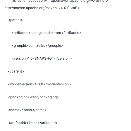
xsi:schemaLocation="http://maven.apache.org/POM/4.0.0
http://maven.apache.org/maven-v4_0_0.xsd">
<parent>
<artifactId>springcloud.parent</artifactId>
<groupId>com.zuikc</groupId>
<version>1.0-SNAPSHOT</version>
</parent>
<modelVersion>4.0.0</modelVersion>
<packaging>war</packaging>
<name>ribbon</name>
<artifactId>ribbon</artifactId>