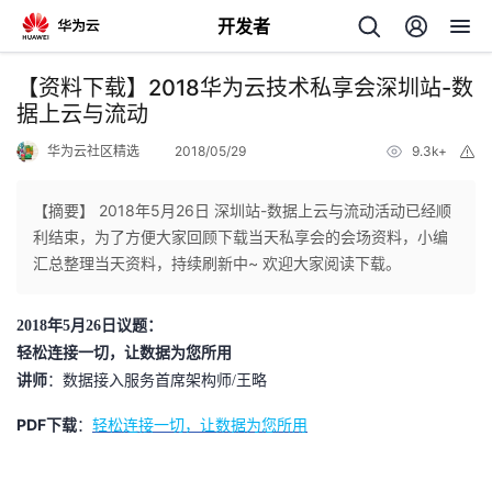
开发者
返
【资料下载】2018华为云技术私享会深圳站-数
回
据上云与流动
华为云社区精选
2018/05/29
9.3k+
举
报
【摘要】 2018年5月26日 深圳站-数据上云与流动活动已经顺
利结束，为了方便大家回顾下载当天私享会的会场资料，小编
个
汇总整理当天资料，持续刷新中~ 欢迎大家阅读下载。
我
人
2018年5月26日议题：
轻松连接一切，让数据为您所用
我
的
主
讲师
：数据接入服务首席架构师/王略
我
的
开
页
PDF下载
：
轻松连接一切，让数据为您所用
我
的
开
发