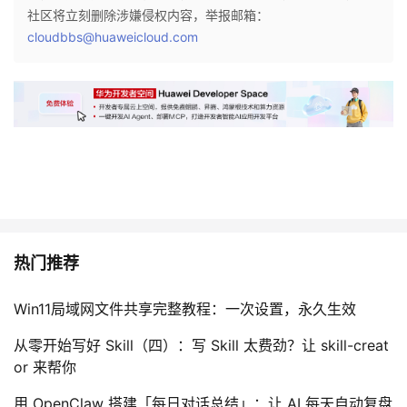
社区将立刻删除涉嫌侵权内容，举报邮箱：
议
注
验
收
cloudbbs@huaweicloud.com
藏
热门推荐
Win11局域网文件共享完整教程：一次设置，永久生效
从零开始写好 Skill（四）：写 Skill 太费劲？让 skill-creat
or 来帮你
用 OpenClaw 搭建「每日对话总结」：让 AI 每天自动复盘