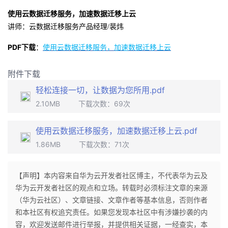
使用云数据迁移服务，加速数据迁移上云
的
Programs
发
者
裴炜
讲师：云数据迁移服务产品经理/
支
者
我
PDF下载
：
使用云数据迁移服务，加速数据迁移上云
持
学
的
我
附件下载
轻松连接一切，让数据为您所用.pdf
我
堂
博
的
我
2.10MB
下载次数：
69
次
的
我
客
论
的
我
我
使用云数据迁移服务，加速数据迁移上云.pdf
技
的
坛
圈
的
我
的
我
1.86MB
下载次数：
71
次
术
云
子
直
的
我
课
的
我
【声明】本内容来自华为云开发者社区博主，不代表华为云及
华为云开发者社区的观点和立场。转载时必须标注文章的来源
支
声
播
活
的
程
认
的
我
（华为云社区）、文章链接、文章作者等基本信息，否则作者
和本社区有权追究责任。如果您发现本社区中有涉嫌抄袭的内
持
建
动
关
证
实
的
容，欢迎发送邮件进行举报，并提供相关证据，一经查实，本