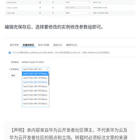
我
注
的
开
的
Programs
发
编辑完保存后，选择要修改的实例修改参数组即可。
支
者
持
学
我
堂
的
我
我
技
的
的
我
术
云
课
的
我
支
声
程
认
的
我
【声明】本内容来自华为云开发者社区博主，不代表华为云及
华为云开发者社区的观点和立场。转载时必须标注文章的来源