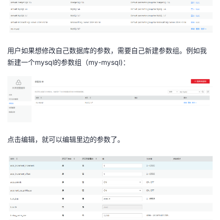
者
我
用户如果想修改自己数据库的参数，需要自己新建参数组。例如我
新建一个mysql的参数组（my-mysql)：
的
我
博
的
我
客
论
的
我
坛
圈
的
我
点击编辑，就可以编辑里边的参数了。
子
直
的
我
我
播
活
的
我
动
关
的