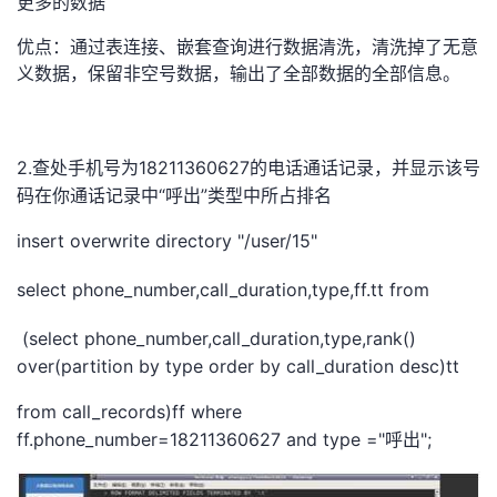
更多的数据
持
建
证
实
的
优点：通过表连接、嵌套查询进行数据清洗，清洗掉了无意
议
验
收
义数据，保留非空号数据，输出了全部数据的全部信息。
藏
2.
18211360627
查处手机号为
的电话通话记录，并显示该号
“
”
码在你通话记录中
呼出
类型中所占排名
insert overwrite directory "/user/15"
select phone_number,call_duration,type,ff.tt from
(select phone_number,call_duration,type,rank()
over(partition by type order by call_duration desc)tt
from call_records)ff where
ff.phone_number=18211360627 and type ="
";
呼出