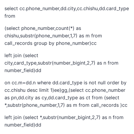
select cc.phone_number,dd.city,cc.chishu,dd.card_type
from
(select phone_number,count(*) as
chishu,substr(phone_number,1,7) as m from
call_records group by phone_number)cc
left join (select
city,card_type,substr(number_bigint,2,7) as n from
number_field)dd
on cc.m=dd.n where dd.card_type is not null order by
cc.chishu desc limit 1)ee)gg,(select cc.phone_number
as pn,dd.city as cy,dd.card_type as ct from (select
*,substr(phone_number,1,7) as m from call_records )cc
left join (select *,substr(number_bigint,2,7) as n from
number_field)dd