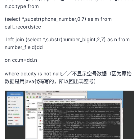
n,cc.type from
者
(select *,substr(phone_number,0,7) as m from
我
call_records)cc
left join (select *,substr(number_bigint,2,7) as n from
的
我
number_field)dd
博
的
我
on cc.m=dd.n
客
论
的
我
where dd.city is not null;
／／不显示空号数据（因为原始
java
数据是用
代码写的，所以回出现空号）
坛
圈
的
我
子
直
的
我
我
播
活
的
我
动
关
的