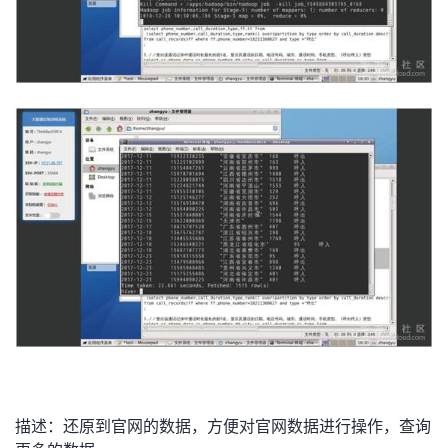
我
注
的
开
的
Programs
发
支
者
持
学
我
堂
的
我
我
技
的
的
我
术
云
课
的
我
支
声
程
认
的
我
描述：还原到官网的数据，方便对官网数据进行操作，查询