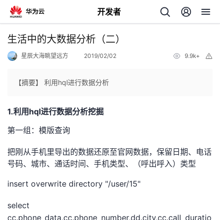
开发者
返
生活中的大数据分析（二）
回
星辰大海眺望远方
2019/02/02
9.9k+
举
报
【摘要】 利用hql进行数据分析
1.利用hql进行数据分析挖掘
个
第一组：模版查询
我
人
把刚从手机里导出的数据还原至官网数据，保留日期、电话
号码、城市、通话时间、手机类型、（呼出呼入）类型
的
主
insert overwrite directory "/user/15"
开
页
select
发
cc.phone_data,cc.phone_number,dd.city,cc.call_duratio