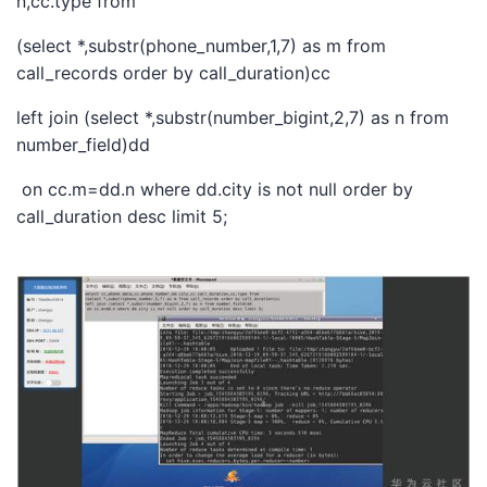
n,cc.type from
(select *,substr(phone_number,1,7) as m from
call_records order by call_duration)cc
left join (select *,substr(number_bigint,2,7) as n from
number_field)dd
on cc.m=dd.n where dd.city is not null order by
call_duration desc limit 5;