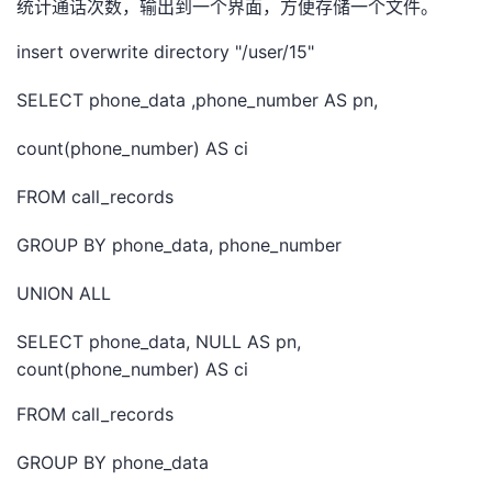
统计通话次数，输出到一个界面，方便存储一个文件。
insert overwrite directory "/user/15"
SELECT phone_data ,phone_number AS pn,
count(phone_number) AS ci
FROM call_records
GROUP BY phone_data, phone_number
UNION ALL
SELECT phone_data, NULL AS pn,
count(phone_number) AS ci
FROM call_records
GROUP BY phone_data