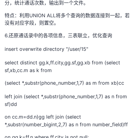
分，统计通话次数，输出到一个文件。
UNION ALL
特点：利用
将多个查询的数据连接到一起，若
没有对应字段，则置空。
6.
还原通话录中的各项信息，三表联立，优化查询
insert overwrite directory "/user/15"
select distinct gg.k,ff.city,gg.sf,gg.xb from (select
sf,xb,cc.m as k from
(select *,substr(phone_number,1,7) as m from xb)cc
left join (select *,substr(phone_number,1,7) as n from
sf)dd
on cc.m=dd.n)gg left join (select
*,substr(number_bigint,2,7) as n from number_field)ff
on gg.k=ff.n where ff.city is not null;