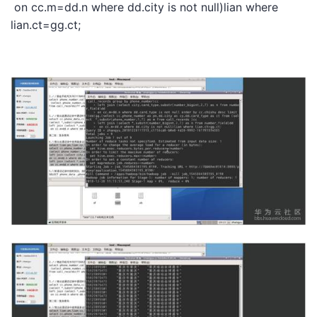
on cc.m=dd.n where dd.city is not null)lian where
lian.ct=gg.ct;