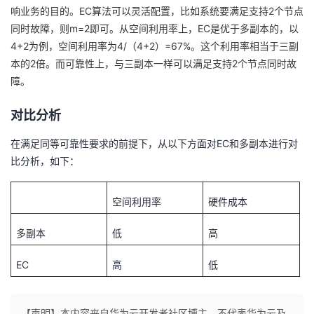
EC
2
响业务的目的。
算法可以灵活配置，比如系统要满足支持
个节点
我
注
的
开
m=2
EC
同时故障，则
即可。从空间利用率上，
是优于多副本的，以
4+2
4/
4+2
=67%
为例，空间利用率为
（
）
。这个利用率相当于三副
的
Programs
发
2
2
本的
倍。而可靠性上，与三副本一样可以满足支持
个节点同时故
障。
支
者
对比分析
持
学
EC
在满足同等可靠性要求的前提下，从以下方面对
和多副本进行对
我
堂
比分析，如下：
的
我
我
空间利用率
硬件成本
技
的
的
我
多副本
低
高
术
云
课
的
我
EC
高
低
支
声
程
认
的
我
【声明】本内容来自华为云开发者社区博主，不代表华为云及