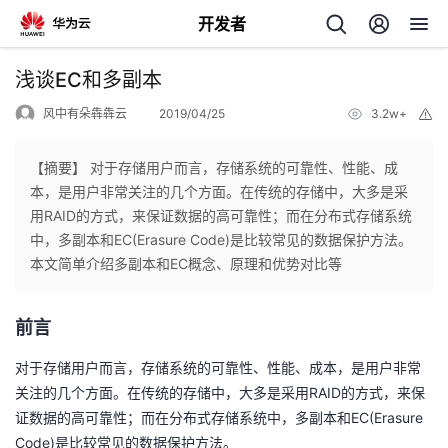
开发者
返
浅谈EC和多副本
回
风中有朵犇犇云
2019/04/25
3.2w+
举
报
【摘要】 对于存储用户而言，存储系统的可靠性、性能、成
本，是用户非常关注的几个方面。在传统的存储中，大多是采
用RAID的方式，来保证数据的高可靠性；而在分布式存储系统
个
中，多副本和EC(Erasure Code)是比较常见的数据保护方法。
本文简单介绍多副本和EC概念、原理和优势对比等
我
人
前言
的
主
对于存储用户而言，存储系统的可靠性、性能、成本，是用户非常
开
页
RAID
关注的几个方面。在传统的存储中，大多是采用
的方式，来保
EC(Erasure
证数据的高可靠性；而在分布式存储系统中，多副本和
发
Code)
是比较常见的数据保护方法。