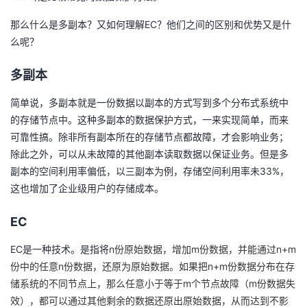
者
EC
那么什么是多副本？又如何理解
？他们之间的区别和优势又是什
么呢？
我
多副本
的
我
简单说，多副本就是一份数据以副本的方式写到多个分布式系统中
的存储节点中。这种多副本的数据保护方式，一来实现简单，而来
博
的
我
可靠性搞。除非所有副本所在的存储节点都故障，才会影响业务；
除此之外，可以从未故障的其他副本读取数据以保证业务。但是多
客
论
的
我
33%
副本的空间利用率偏低，以三副本为例，存储空间利用率未
，
坛
圈
的
我
这也增加了企业级用户的存储成本。
EC
子
直
的
我
EC
n
m
n+m
是一种技术。是指将
份原始数据，增加
份数据，并能通过
我
播
活
的
n
n+m
份中的任意
份数据，还原为原始数据。如果把
份数据分布在存
m
m
储系统的不同节点上，那么任意小于等于
个节点故障（
份数据失
我
动
关
的
效），都可以通过其他剩余的数据还原出原始数据，从而达到不影