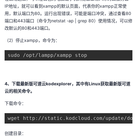
持
建
证
实
的
IP地址，就可以看到xampp的默认页面，代表你的xampp正常使
用，默认端口为80。运行出现错误，可能是端口冲突，通过查看80
议
验
收
端口和443端口（命令为netstat -ap | grep 80）使用情况，可以修
改默认的80和443端口。
藏
（2）停止xampp，命令为：
sudo /opt/lampp/xampp stop
4、下载最新版可道云kodexplorer，其中有Linux获取最新版可道
云的相关命令。
下载命令：
wget http://static.kodcloud.com/update/dow
创建目录：