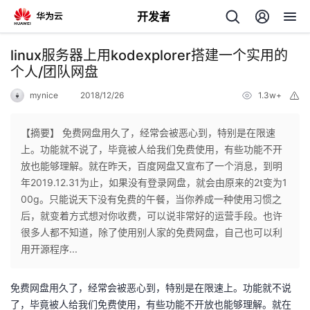
开发者
返
linux服务器上用kodexplorer搭建一个实用的
回
个人/团队网盘
mynice
2018/12/26
1.3w+
举
报
【摘要】 免费网盘用久了，经常会被恶心到，特别是在限速
上。功能就不说了，毕竟被人给我们免费使用，有些功能不开
个
放也能够理解。就在昨天，百度网盘又宣布了一个消息，到明
年2019.12.31为止，如果没有登录网盘，就会由原来的2t变为1
我
人
00g。只能说天下没有免费的午餐，当你养成一种使用习惯之
后，就变着方式想对你收费，可以说非常好的运营手段。也许
的
主
很多人都不知道，除了使用别人家的免费网盘，自己也可以利
用开源程序...
开
页
免费网盘用久了，经常会被恶心到，特别是在限速上。功能就不说
发
了，毕竟被人给我们免费使用，有些功能不开放也能够理解。就在