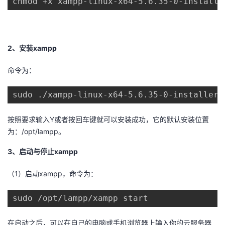
chmod +x xampp-linux-x64-5.6.35-0-installe
我
注
的
开
的
Programs
发
2、安装xampp
支
者
命令为：
持
学
sudo ./xampp-linux-x64-5.6.35-0-installer.
我
堂
按照要求输入Y或者按回车键就可以安装成功，它的默认安装位置
为：/opt/lampp。
的
我
我
3、启动与停止xampp
技
的
的
我
（1）启动xampp，命令为：
术
云
课
的
我
sudo /opt/lampp/xampp start
支
声
程
认
的
我
在启动之后，可以在自己的电脑或手机浏览器上输入你的云服务器