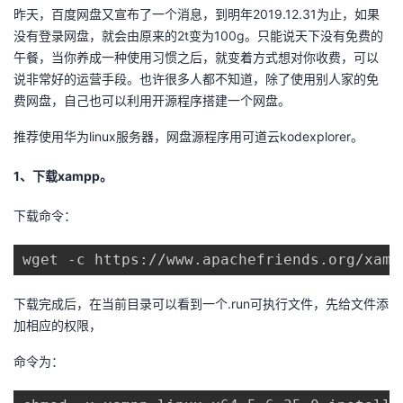
昨天，百度网盘又宣布了一个消息，到明年2019.12.31为止，如果
者
没有登录网盘，就会由原来的2t变为100g。只能说天下没有免费的
午餐，当你养成一种使用习惯之后，就变着方式想对你收费，可以
我
说非常好的运营手段。也许很多人都不知道，除了使用别人家的免
费网盘，自己也可以利用开源程序搭建一个网盘。
的
我
推荐使用华为linux服务器，网盘源程序用可道云kodexplorer。
博
的
我
1、下载xampp。
客
论
的
我
下载命令：
坛
圈
的
我
wget -c https://www.apachefriends.org/xamp
子
直
的
我
下载完成后，在当前目录可以看到一个.run可执行文件，先给文件添
加相应的权限，
我
播
活
的
命令为：
我
动
关
的