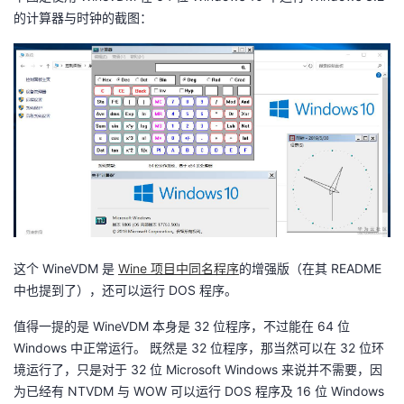
的计算器与时钟的截图：
我
注
的
开
的
Programs
发
支
者
持
学
我
堂
的
我
我
这个 WineVDM 是
Wine 项目中同名程序
的增强版（在其 README
技
的
的
我
中也提到了），还可以运行 DOS 程序。
术
云
值得一提的是 WineVDM 本身是 32 位程序，不过能在 64 位
课
的
我
Windows 中正常运行。 既然是 32 位程序，那当然可以在 32 位环
支
声
境运行了，只是对于 32 位 Microsoft Windows 来说并不需要，因
程
认
的
我
为已经有 NTVDM 与 WOW 可以运行 DOS 程序及 16 位 Windows