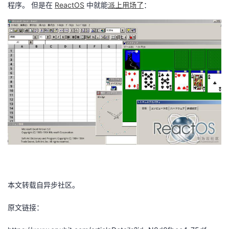
持
建
程序。 但是在
ReactOS
中就能
派上用场了
：
证
实
的
议
验
收
藏
本文转载自异步社区。
原
文链接：