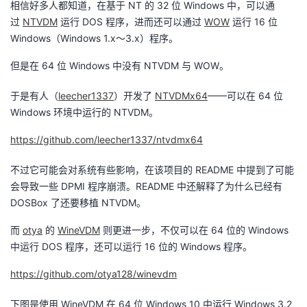
相信好多人都知道，在基于 NT 的 32 位 Windows 中，可以通
过
NTVDM
运行 DOS 程序，进而还可以通过
WOW
运行 16 位
者
Windows（Windows 1.x～3.x）程序。
我
但是在 64 位 Windows 中没有 NTVDM 与 WOW。
的
我
于是有人（
leecher1337
）开发了
NTVDMx64
——可以在 64 位
Windows 环境中运行的 NTVDM。
博
的
我
https://github.com/leecher1337/ntvdmx64
客
论
的
我
不过它可能会对系统有些影响，在该项目的 README 中提到了可能
会导致一些 DPMI 程序崩溃。README 中还解释了为什么已经有
坛
圈
的
我
DOSBox 了还要移植 NTVDM。
子
直
的
我
而
otya
的
WineVDM
则更进一步，不仅可以在 64 位的 Windows
中运行 DOS 程序，还可以运行 16 位的 Windows 程序。
我
播
活
的
https://github.com/otya128/winevdm
我
动
关
的
下图是使用 WineVDM 在 64 位 Windows 10 中运行 Windows 3.2