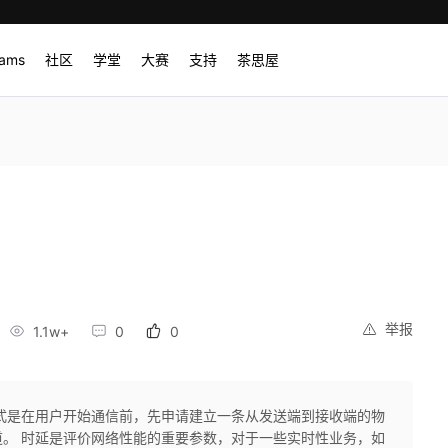
rams
社区
学堂
大赛
支持
茶思屋
举报
1.1w+
0
0
式是在用户开始通信前，先申请建立一条从发送端到接收端的物
。 时延是评价网络性能的重要参数，对于一些实时性业务，如