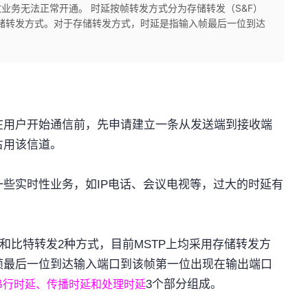
业务无法正常开通。 时延按帧转发方式分为存储转发（S&F）
存储转发方式。对于存储转发方式，时延是指输入帧最后一位到达
在用户开始通信前，先申请建立一条从发送端到接收端
占用该信道。
一些实时性业务，如
IP
电话、会议电视等，过大的时延有
和比特转发
2
种方式，目前
MSTP
上均采用存储转发方
帧最后一位到达输入端口到该帧第一位出现在输出端口
3
个部分组成。
串行时延、传播时延和处理时延