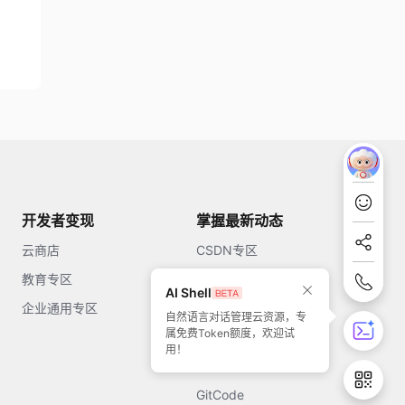
开发者变现
掌握最新动态
云商店
CSDN专区
教育专区
知乎
AI Shell
企业通用专区
开源中国
自然语言对话管理云资源，专
属免费Token额度，欢迎试
51CTO
用！
今日头条
GitCode