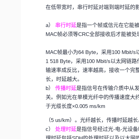
在低带宽时，串行时延对端到端时延的
a
）
串行时延
是指一个帧或信元在它能
MAC
帧必须等
CRC
全部接收后才能被处
MAC
帧最小为
64 Byte
，采用
100 Mbit/s
1 518 Byte
，采用
100 Mbit/s
以太网链路
输速率成反比，速率越高，接收一个完
长，时延越大。
b
）
传播时延
是指信号在传输介质中从
关。例如光在单模光纤中的传播速度大
于光缆长度
×0.005 ms/km
（
5 us/km
）。光纤越长，传播时延越长
c
）
处理时延
是指信号经过光
-
电
-
光设备
理时延包括
SDH
的处理时延以及以太网