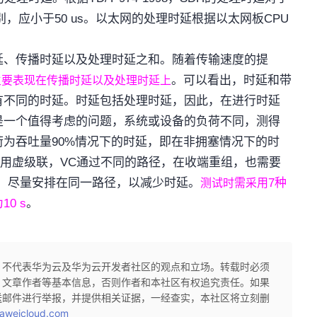
别，应小于
50 us
。以太网的处理时延根据以太网板
CPU
延、传播时延以及处理时延之和。随着传输速度的提
。可以看出，时延和带
主要表现在传播时延以及处理时延上
有不同的时延。时延包括处理时延，因此，在进行时延
是一个值得考虑的问题，系统或设备的负荷不同，测得
荷为吞吐量
90%
情况下的时延，即在非拥塞情况下的时
采用虚级联，
VC
通过不同的路径，在收端重组，也需要
，尽量安排在同一路径，以减少时延。
7
种
测试时需采用
为
10 s
。
，不代表华为云及华为云开发者社区的观点和立场。转载时必须
、文章作者等基本信息，否则作者和本社区有权追究责任。如果
送邮件进行举报，并提供相关证据，一经查实，本社区将立刻删
aweicloud.com