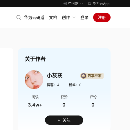
中国站
华为云App
华为云码道
文档
创作
登录
注册
关于作者
小灰灰
博客：
4
粉丝：
0
阅读
获赞
评论
3.4w+
0
0
+ 关注