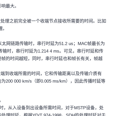
影响最大。
被处理之前完全被一个收端节点接收所需要的时间。比如
理。
以太网链路传输时，串行时延为
51.2 us
；
MAC
帧最长为
传输时，串行时延为
1.214 4 ms
。可见，串行时延和传
整帧的时间越短，同时，串行时延也和帧长有关，帧越
发端到收端所需的时间，它和传输距离以及传输介质有
约为
200 000 km/s
（即
0.005 ms/km
），因此传播时延等
。
时，从入设备到出设备所需时间，对于
MSTP
设备，处
的处理时延。根据
YD/T 974-1998
，
SDH
的处理时延对于