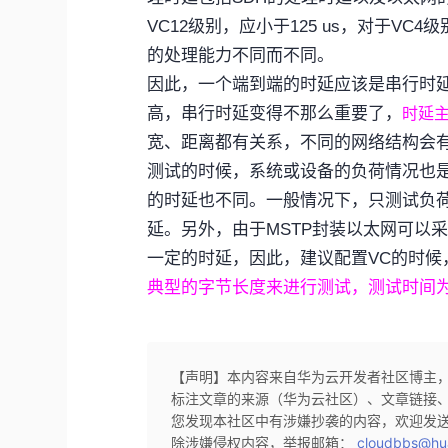
VC12
级别，应小于
125 us
，对于
VC4
级
的处理能力不同而不同。
因此，一个端到端的时延应该是串行时
高，串行时延变得不那么重要了，
时延
宽、距离都有关系，不同的网络结构会
测试的时候，系统或设备的负荷情况也
的时延也不同。一般情况下，只测试负
延。另外，由于
MSTP
封装以太网可以
一定的时延，因此，建议配置
VC
的时候
典型的字节长度来进行测试，测试时间
【声明】本内容来自华为云开发者社区博主
标注文章的来源（华为云社区）、文章链接
您发现本社区中有涉嫌抄袭的内容，欢迎发
除涉嫌侵权内容，举报邮箱：
cloudbbs@hu