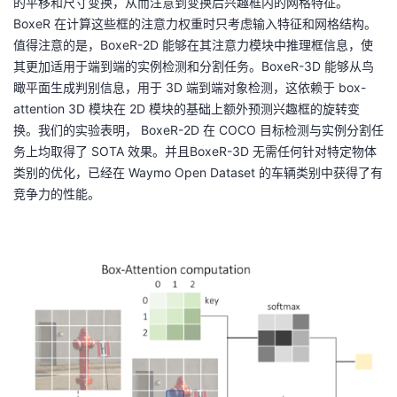
的平移和尺寸变换，从而注意到变换后兴趣框内的网格特征。
我
注
的
开
BoxeR 在计算这些框的注意力权重时只考虑输入特征和网格结构。
值得注意的是，BoxeR-2D 能够在其注意力模块中推理框信息，使
的
Programs
发
其更加适用于端到端的实例检测和分割任务。BoxeR-3D 能够从鸟
瞰平面生成判别信息，用于 3D 端到端对象检测，这依赖于 box-
支
者
attention 3D 模块在 2D 模块的基础上额外预测兴趣框的旋转变
换。我们的实验表明， BoxeR-2D 在 COCO 目标检测与实例分割任
持
学
务上均取得了 SOTA 效果。并且BoxeR-3D 无需任何针对特定物体
类别的优化，已经在 Waymo Open Dataset 的车辆类别中获得了有
我
堂
竞争力的性能。
的
我
我
技
的
的
我
术
云
课
的
我
支
声
程
认
的
我