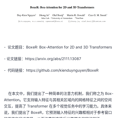
者
我
的
我
- 论文题目：BoxeR: Box-Attention for 2D and 3D Transformers
博
的
我
- 论文链接：https://arxiv.org/abs/2111.13087
客
论
的
我
- 代码链接：https://github.com/kienduynguyen/BoxeR
坛
圈
的
我
子
直
的
我
在本文中，我们提出了一种简单的注意力机制，我们称之为 Box-
我
播
活
的
Attention。它支持输入特征与其相关区域内的网格特征之间的空间
交互，提高了 Transformer 在多个视觉任务中的学习能力。具体来
我
动
关
的
说，我们提出了 BoxeR，它预测输入特征的兴趣框相对于参考窗口