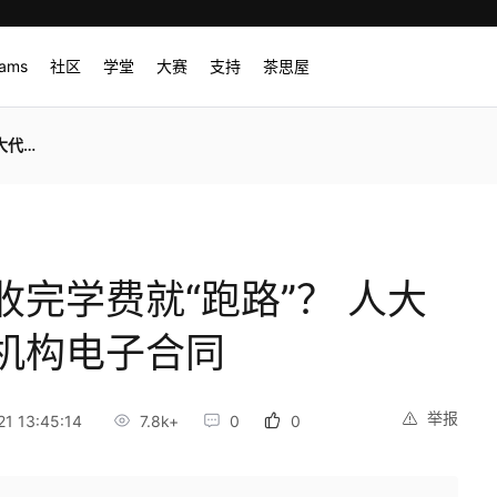
rams
社区
学堂
大赛
支持
茶思屋
子合同
完学费就“跑路”？ 人大
机构电子合同
举报
1 13:45:14
7.8k+
0
0