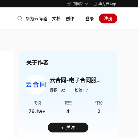
中国站
华为云App
华为云码道
文档
创作
登录
注册
关于作者
云合同-电子合同服务
博客：
82
粉丝：
7
阅读
获赞
评论
76.1w+
4
2
+ 关注