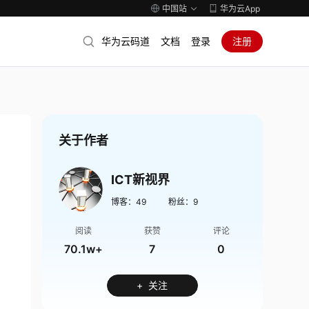
中国站
华为云App
华为云码道
文档
登录
注册
关于作者
ICT新视界
博客：
49
粉丝：
9
阅读
获赞
评论
70.1w+
7
0
+ 关注