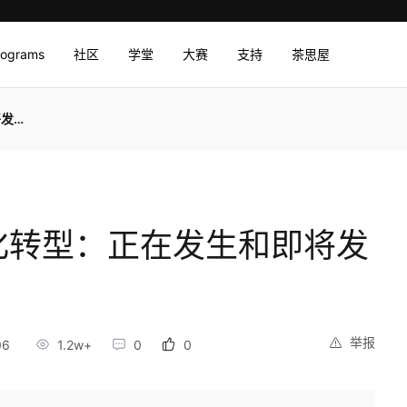
rograms
社区
学堂
大赛
支持
茶思屋
么？
字化转型：正在发生和即将发
举报
06
1.2w+
0
0