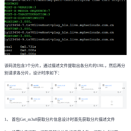
我
注
的
开
的
Programs
发
支
者
持
学
我
堂
该码流包含3个分片，通过描述文件提取出各分片的URL，然后再分
别请求各分片，设计时序如下：
的
我
我
技
的
的
我
术
云
课
的
我
支
声
1、 首包Get_m3u8获取分片信息设计时首先获取分片描述文件
程
认
的
我