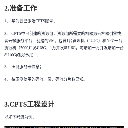
2.准备工作
者
1、 华为云已激活CPTS账号；
我
2、 CPTS中已创建的资源组，资源组所需要的机器为云容器引擎或
的
我
者云微服务平台上创建的VM。包含1台管理机（2U4G）和至少一台
执行机（5000并发4U8G，1万并发8U16G，每增加一万并发增加一台
博
的
我
8U16G的执行机）；
客
论
的
我
3、 压测服务器信息；
坛
圈
的
我
4、 待压测使用的码流一份，码流分片数已知。
子
直
的
我
3.CPTS工程设计
我
播
活
的
以如下码流为例：
我
动
关
的