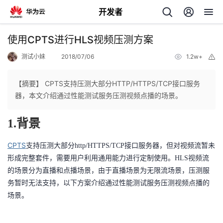
开发者
返
使用CPTS进行HLS视频压测方案
回
测试小妹
2018/07/06
1.2w+
举
报
【摘要】 CPTS支持压测大部分HTTP/HTTPS/TCP接口服务
器，本文介绍通过性能测试服务压测视频点播的场景。
个
1.背景
我
人
CPTS
支持压测大部分http/HTTPS/TCP接口服务器，但对视频流暂未
形成完整套件，需要用户利用通用能力进行定制使用。HLS视频流
的
主
的场景分为直播和点播场景，由于直播场景为无限流场景，压测服
务暂时无法支持，以下方案介绍通过性能测试服务压测视频点播的
开
页
场景。
发