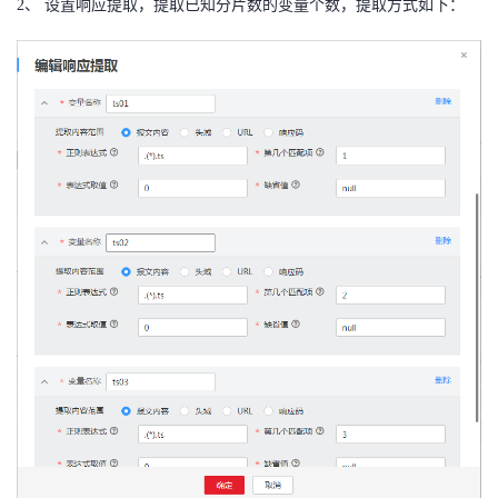
2、 设置响应提取，提取已知分片数的变量个数，提取方式如下：
持
建
证
实
的
议
验
收
藏