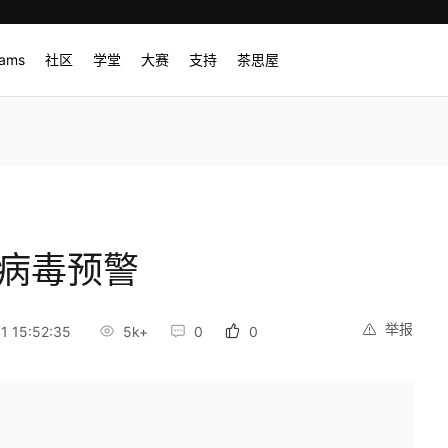
rams
社区
学堂
大赛
支持
茶思屋
索病毒预警
举报
 15:52:35
5k+
0
0