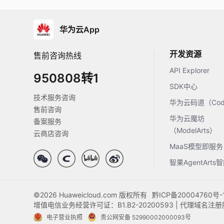
华为云App
开发资源
售前咨询热线
API Explorer
950808转1
SDK中心
技术服务咨询
华为云码道（Code
售前咨询
华为云魔坊
备案服务
（ModelArts）
云商店咨询
MaaS模型即服务
智果AgentArt
©2026 Huaweicloud.com 版权所有
黔ICP备20004760号-
增值电信业务经营许可证：B1.B2-20200593 | 代理域名
电子营业执照
贵公网安备 52990002000093号