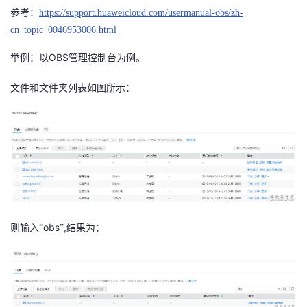
我
注
参考：
https://support.huaweicloud.com/usermanual-obs/zh-
的
开
cn_topic_0046953006.html
的
Programs
发
OBS
举例：以
管理控制台为例。
支
者
文件和文件夹列表如图所示：
持
学
我
堂
的
我
我
技
的
的
我
obs
,
则输入“
”
结果为：
术
云
课
的
我
支
声
程
认
的
我