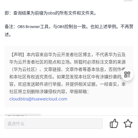
持
建
证
实
的
obs
即：查询结果为前缀为
的所有文件和文件夹。
议
验
收
备注：
工具，与
控制台一致。也如上述举例。不再赘
OBS Browser
OBS
藏
述。
【声明】本内容来自华为云开发者社区博主，不代表华为云及
华为云开发者社区的观点和立场。转载时必须标注文章的来源
（华为云社区）、文章链接、文章作者等基本信息，否则作者
和本社区有权追究责任。如果您发现本社区中有涉嫌抄袭的内
容，欢迎发送邮件进行举报，并提供相关证据，一经查实，本
社区将立刻删除涉嫌侵权内容，举报邮箱：
cloudbbs@huaweicloud.com
退
出
登
云搜索服务 CSS
录