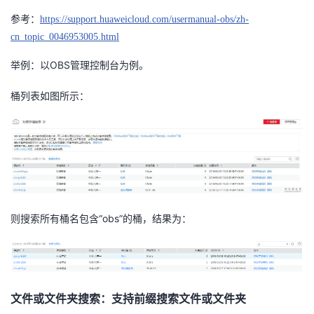
参考：
https://support.huaweicloud.com/usermanual-obs/zh-
者
cn_topic_0046953005.html
我
OBS
举例：以
管理控制台为例。
的
我
桶列表如图所示：
博
的
我
客
论
的
我
坛
圈
的
我
“obs”
则搜索所有桶名包含
的桶，结果为：
子
直
的
我
我
播
活
的
我
动
关
的
文件或文件夹搜索：支持前缀搜索文件或文件夹