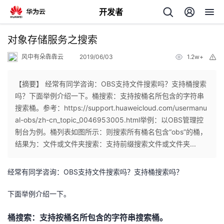
开发者
返
对象存储服务之搜索
回
风中有朵犇犇云
2019/06/03
1.2w+
举
报
【摘要】 经常有同学咨询：OBS支持文件搜索吗？支持桶搜索
吗？下面举例介绍一下。桶搜索：支持按桶名所包含的字符串
搜索桶。参考：https://support.huaweicloud.com/usermanu
个
al-obs/zh-cn_topic_0046953005.html举例：以OBS管理控
制台为例。桶列表如图所示：则搜索所有桶名包含“obs”的桶，
我
人
结果为：文件或文件夹搜索：支持前缀搜索文件或文件夹...
的
主
经常有同学咨询：OBS支持文件搜索吗？支持桶搜索吗？
开
页
下面举例介绍一下。
发
桶搜索：支持按桶名所包含的字符串搜索桶。