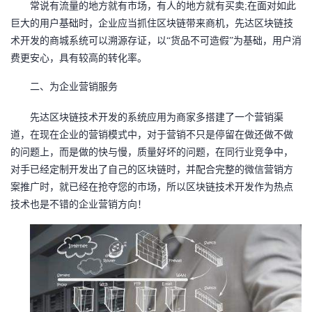
常说
有流量的地方就有
市场
，有人的地方就有买卖
;在面对如此
者
巨大的用户基础时，企业应当抓住
区块链
带来商机，
先达
区块链
技
术开发的
商城系统
可以溯源存证
，以
“货品不可造假”为基础
，
用户消
我
费更安心，具有较
高
的
转化率。
二、
为企业营销服务
的
我
先达区块链技术开发
的
系统
应用为商家多搭建了一个营销渠
博
的
我
道，在现在企业的营销模式中，对于营销不只是停留在做还做
不做
的问题上，而是做的快与慢，质量好坏的问题，在同行业竞争中，
客
论
的
我
对手已经定制开发出了自己的区块链时，并配合完整的微信营销方
案推广时，就已经在抢夺您的市场，
所以区块链技术开发作为热点
坛
圈
的
我
技术也是不错的企业营销方向！
子
直
的
我
我
播
活
的
我
动
关
的