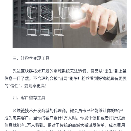
我
注
的
开
的
Programs
发
支
者
持
学
三、
让粉丝变现工具
我
堂
先达区块链技术开发的商城系统无法造假，货品从
“出生”到上架
的
我
我
信息一目了然，不合理的会被“链网”剔除！粉丝看到好物就具有更强
的“信任”，变现率更高！
技
的
的
我
四、
客户留存工具
术
云
课
的
我
区块链技术开发商城的
代理商，微会员卡已经能够让你的客户
成为忠实客户，当你的客户累计
1万人时。你发个促销或者打折优惠
支
声
程
认
的
我
信息就能有1万人看到。相对于传统的商城大街派发传单，成本费用