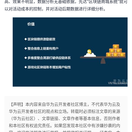
高、效果不明显，数据分析无基础依据，
先达
“区块链商城系统”就可
持
建
证
实
的
以对活动成本的控制，并对活动后期数据进行详细分析。
议
验
收
藏
【声明】本内容来自华为云开发者社区博主，不代表华为云及
华为云开发者社区的观点和立场。转载时必须标注文章的来源
（华为云社区）、文章链接、文章作者等基本信息，否则作者
和本社区有权追究责任。如果您发现本社区中有涉嫌抄袭的内