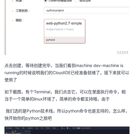
持
建
证
实
的
议
验
收
藏
点击创建，等待创建完毕，当我们看到machine dev-machine is
running的时候说明我们的CloudIDE已经准备就绪了，接下来就可以
使用了
如下截图，有个Terminal，我们点击它，可以在里面执行命令，相
当于一个简单的linux环境了，简单的命令都支持哦，由于
我们选的是Python技术栈，所以python命令也是支持的，怎么样，
快开始你的python之旅吧