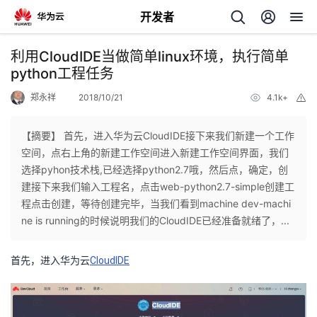
开发者
返
利用CloudIDE当做简单linux环境，执行简单
回
python工程任务
郑永祥
2018/10/21
4.1k+
举
报
【摘要】 首先，进入华为云CloudIDE接下来我们新建一个工作
空间，点右上角的新建工作空间进入新建工作空间界面，我们
个
选择pyhon技术栈,已经选择python2.7哦，然后点，确定，创
建接下来我们输入工程名，点击web-python2.7-simple创建工
我
人
程点击创建，等待创建完毕，当我们看到machine dev-machi
ne is running的时候说明我们的CloudIDE已经准备就绪了，...
的
主
首先，进入华为云
CloudIDE
开
页
发