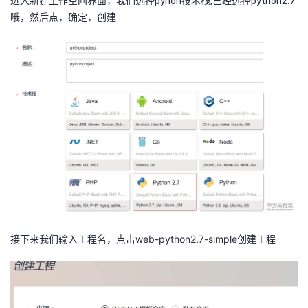
进入新建工作空间界面，我们选择pyhon技术栈,已经选择python2.7
我
注
的
开
哦，然后点，确定，创建
的
Programs
发
支
者
持
学
我
堂
的
我
我
技
的
的
我
接下来我们输入工程名，点击web-python2.7-simple创建工程
术
云
课
的
我
支
声
程
认
的
我