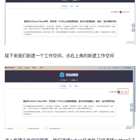
者
我
的
我
接下来我们新建一个工作空间，点右上角的新建工作空间
博
的
我
客
论
的
我
坛
圈
的
我
子
直
的
我
我
播
活
的
我
动
关
的