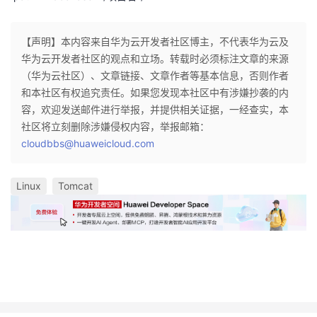
我
注
的
开
【声明】本内容来自华为云开发者社区博主，不代表华为云及
的
Programs
发
华为云开发者社区的观点和立场。转载时必须标注文章的来源
（华为云社区）、文章链接、文章作者等基本信息，否则作者
支
者
和本社区有权追究责任。如果您发现本社区中有涉嫌抄袭的内
容，欢迎发送邮件进行举报，并提供相关证据，一经查实，本
持
学
社区将立刻删除涉嫌侵权内容，举报邮箱：
cloudbbs@huaweicloud.com
我
堂
Linux
Tomcat
的
我
我
技
的
的
我
术
云
课
的
我
支
声
程
认
的
我