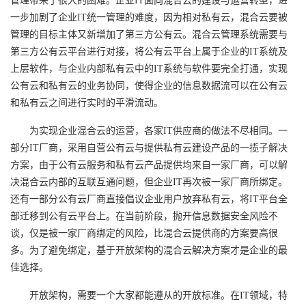
管理带来了很大的困难。企业IT面向混合云的建设与运营转型，进
一步加剧了企业IT统一管理的难度，因为相对私有云，混合云要被
管理的目标主体又新增加了第三方公有云。混合云管理系统需要与
第三方公有云平台进行对接，将公有云平台上属于企业的IT系统及
上层软件，与企业内部私有云中的IT系统与软件要完全打通，实现
公有云和私有云的业务协同，使得企业的信息数据流可以在公有云
和私有云之间进行实时的平滑流动。
为实现企业混合云的运营，各家IT供应商的做法不尽相同。一
部分IT厂商，采用自营公有云与提供私有云建设产品的一揽子解决
方案，由于公有云服务和私有云产品提供均来自一家厂商，可以解
决混合云内部的互联互通问题，但企业IT再次被一家厂商所绑定。
还有一部分公有云厂商直接倡议企业用户放弃私有云，将IT平台全
部迁移到公有云平台上。在当前阶段，抛开信息数据安全风险不
谈，仅是被一家厂商绑定的风险，比混合云提供商的方案要高很
多。为了避免绑定，基于开放架构的混合云解决方案才是企业的最
佳选择。
开放架构，需要一个大家都能遵从的开放标准。在IT领域，特