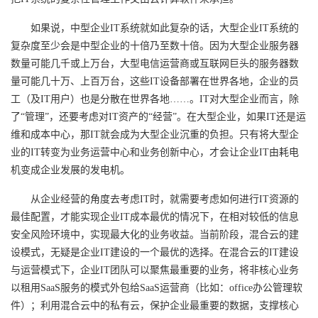
议
注
验
收
如果说，中型企业IT系统就如此复杂的话，大型企业IT系统的
复杂度至少会是中型企业的十倍乃至数十倍。因为大型企业服务器
藏
数量可能几千或上万台，大型电信运营商或互联网巨头的服务器数
量可能几十万、上百万台，这些IT设备部署在世界各地，企业的员
工（及IT用户）也是分散在世界各地……。IT对大型企业而言，除
了“管理”，还要考虑对IT资产的“经营”。在大型企业，如果IT还是运
维和成本中心，那IT就会成为大型企业沉重的负担。只有将大型企
业的IT转变为业务运营中心和业务创新中心，才会让企业IT由耗电
机变成企业发展的发电机。
从企业经营的角度去考虑IT时，就需要考虑如何进行IT资源的
最佳配置，才能实现企业IT成本最优的情况下，在相对较低的信息
安全风险环境中，实现最大化的业务收益。当前阶段，混合云的建
设模式，无疑是企业IT建设的一个最优的选择。在混合云的IT建设
与运营模式下，企业IT团队可以聚焦最重要的业务，将非核心业务
以租用SaaS服务的模式外包给SaaS运营商（比如：office办公管理软
件）；利用混合云中的私有云，保护企业最重要的数据，支撑核心