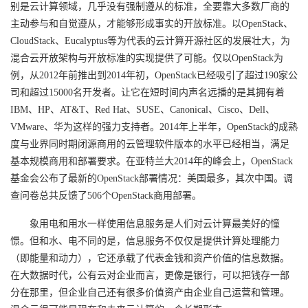
别是云计算领域，几乎没有强制遵从的标准，全要靠大多数厂商的
主动参与和自觉遵从，才能够形成事实的开放标准。以OpenStack、
CloudStack、Eucalyptus等为代表的云计算开源社区的发展壮大，为
混合云开放架构与开放标准的实现提供了可能。仅以OpenStack为
例，从2012年前推出到2014年初，OpenStack已经吸引了超过190家公
司和超过15000名开发者。让它在短时间内声名远播的是其拥有着
IBM、HP、AT&T、Red Hat、SUSE、Canonical、Cisco、Dell、
VMware、华为这样的强力支持者。2014年上半年，OpenStack的成熟
度与业界同时期闭源商用的云管理软件版本的水平已经相当，满足
基本规模商用和部署要求。在亚特兰大2014年的峰会上，OpenStack
基金会公布了最新的OpenStack部署情况：美国最多，其次中国。调
查问卷总共反馈了506个OpenStack商用部署。
象用电和用水一样使用信息服务是人们对云计算最美好的憧
憬。但和水、电不同的是，信息服务不仅仅是提供计算处理能力
（即能量和动力），它还承载了代表金钱和资产价值的信息数据。
在大数据时代，公有云对企业而言，更像是银行，可以把钱存一部
分在那里，但企业自己还有很多价值资产由企业自己运营和管理。