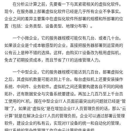
在分析云计算之前，先要看一下与其紧密相关的虚拟化软件。
的
Programs
发
者
现今，在服务器上部署虚拟化软件已经是几乎所有企业不争事实。
企业之间的差异主要集中在虚拟化软件所部署的规模和所部署的位
支
者
我
置（包括：业务类型、设备类型、地理分布等）。
持
学
的
我
一个小微企业，它的服务器规模可能仅有几台、或者几十台。
如果该企业是个成本敏感型的企业，直接把服务器部署到运营商的
我
堂
博
的
我
公有云上是种不错的选择。这样，由购买IT设备改为租用虚拟机，
免去了初期投资成本，而且节省了IT的运维管理人力。
的
我
客
论
的
我
我
一个中型企业，它的服务器规模可能达到几百台，部署虚拟化
之后，其虚拟机数量可能达到上千台。每台虚拟机上还要安装操作
技
的
坛
圈
的
我
的
我
系统、中间件、业务软件。虚拟机之间还需要构建各自不同的网络
拓扑，还有数据安全与灾备系统要建设。再加上几百乃至上千台员
术
云
子
直
的
我
课
的
我
工使用的PC机，摆在中型企业IT人员面前最突出的问题就已经是“管
支
声
播
活
的
理”了。如果说“虚拟化”是在增加企业IT人员管理负担的话，那么“云
程
认
的
我
计算”就是在解决企业IT人员的管理负担。企业可以通过部署云管理
持
建
动
关
证
实
的
软件，建设企业的私有云，实现对IT设备的统一和自动化的管理，
把IT系统的复杂性管理工作交由云计算软件来承担。