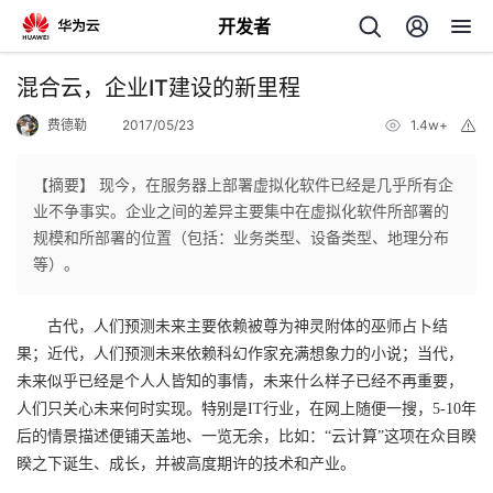
开发者
返
混合云，企业IT建设的新里程
回
费德勒
2017/05/23
1.4w+
举
报
【摘要】 现今，在服务器上部署虚拟化软件已经是几乎所有企
业不争事实。企业之间的差异主要集中在虚拟化软件所部署的
规模和所部署的位置（包括：业务类型、设备类型、地理分布
个
等）。
我
人
古代，人们预测未来主要依赖被尊为神灵附体的巫师占卜结
果；近代，人们预测未来依赖科幻作家充满想象力的小说；当代，
我
的
主
未来似乎已经是个人人皆知的事情，未来什么样子已经不再重要，
人们只关心未来何时实现。特别是IT行业，在网上随便一搜，5-10年
我
的
开
页
后的情景描述便铺天盖地、一览无余，比如：“云计算”这项在众目睽
睽之下诞生、成长，并被高度期许的技术和产业。
我
的
开
发