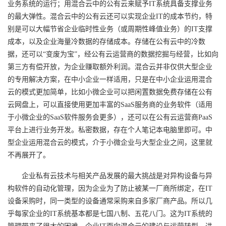
业务系统的运行；用混合云中的公有云来赋予IT系统具备支撑业务
的最大弹性。混合云中的公有云还可以实现企业IT的成本节约，特
别是可以大幅节省企业临时性业务（或周期性峰值业务）的IT支撑
成本，以及企业海量冷数据的存储成本。存储在公有云中的冷数
据，还可以“变废为宝”，经公有云运营商的数据挖掘与经营，比如向
第三方有偿开放，为企业赚取额外利润。混合云并非仅供大型企业
的专用解决方案，在中小企业一样适用，只是在中小企业运用混合
云的模式更加简单，比如小微企业可以把闲置数据免费存储在公有
云网盘上，可以直接使用更加丰富的SaaS服务商的业务软件（适用
于小微企业的SaaS软件服务会更多），还可以在公有云运营商PaaS
平台上进行业务开发。私密数据，存在个人笔记本电脑里即可。中
型企业运用混合云的模式，介于小微企业与大型企业之间，这里就
不再展开了。
企业私有云技术与相关产品发展的最大挑战是对异构设备与异
构软件的自动化管理，因为企业为了防止被某一厂商所绑定，在IT
设备采购时，同一类型的设备通常采购来自多家厂商产品。所以几
乎每家企业的IT系统基本都是七国八制、五花八门。这为IT系统的