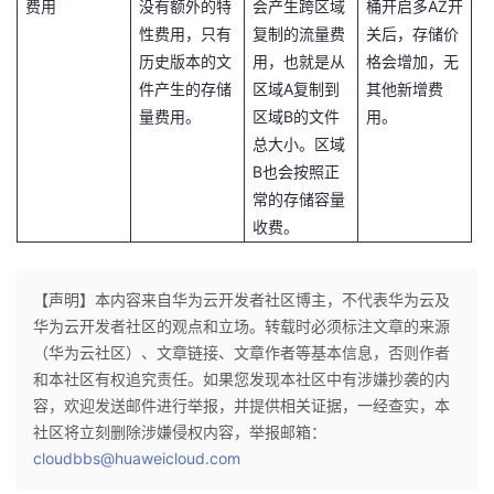
AZ
费用
没有额外的特
会产生跨区域
桶开启多
开
持
建
证
实
的
性费用，只有
复制的流量费
关后，存储价
议
历史版本的文
用，也就是从
格会增加，无
验
收
A
件产生的存储
区域
复制到
其他新增费
B
藏
量费用。
区域
的文件
用。
总大小。区域
B
也会按照正
常的存储容量
收费。
【声明】本内容来自华为云开发者社区博主，不代表华为云及
华为云开发者社区的观点和立场。转载时必须标注文章的来源
（华为云社区）、文章链接、文章作者等基本信息，否则作者
和本社区有权追究责任。如果您发现本社区中有涉嫌抄袭的内
容，欢迎发送邮件进行举报，并提供相关证据，一经查实，本
社区将立刻删除涉嫌侵权内容，举报邮箱：
cloudbbs@huaweicloud.com