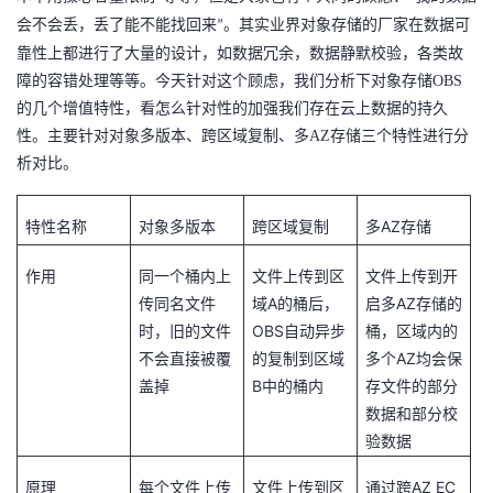
会不会丢，丢了能不能找回来
。其实业界对象存储的厂家在数据可
”
者
靠性上都进行了大量的设计，如数据冗余，数据静默校验，各类故
障的容错处理等等。今天针对这个顾虑，我们分析下对象存储OBS
我
的几个增值特性，看怎么针对性的加强我们存在云上数据的持久
性。主要针对对象多版本、跨区域复制、多AZ存储三个特性进行分
的
我
析对比。
博
的
我
AZ
特性名称
对象多版本
跨区域复制
多
存储
客
论
的
我
作用
同一个桶内上
文件上传到区
文件上传到开
坛
圈
的
我
A
AZ
传同名文件
域
的桶后，
启多
存储的
OBS
时，旧的文件
自动异步
桶，区域内的
子
直
的
我
AZ
不会直接被覆
的复制到区域
多个
均会保
B
盖掉
中的桶内
存文件的部分
我
播
活
的
数据和部分校
验数据
我
动
关
的
AZ EC
原理
每个文件上传
文件上传到区
通过跨