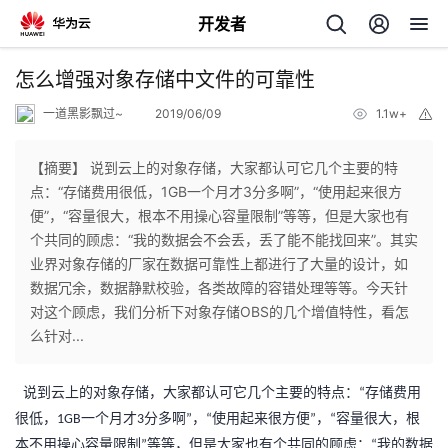
开发者
返
怎么增强对象存储中文件的可靠性
回
一道黑影飘过~
2019/06/09
1.1w+
举
报
【摘要】 说到云上的对象存储，大家都认可它几个主要的特
点：“存储费用很低，1GB一个月才3分多啊”，“使用起来很方
便”，“容量很大，根本不用操心容量限制”等等，但是大家也有
个
个共同的顾虑：“我的数据会不会丢，丢了能不能找回来”。其实
业界对象存储的厂家在数据可靠性上都进行了大量的设计，如
我
人
数据冗余，数据静默校验，各类故障的容错处理等等。今天针
对这个顾虑，我们分析下对象存储OBS的几个增值特性，看怎
的
主
么针对...
开
页
说到云上的对象存储，大家都认可它几个主要的特点：
存储费用
“
很低，
一个月才
分多啊
，
使用起来很方便
，
容量很大，根
1GB
3
”
“
”
“
发
本不用操心容量限制
等等，但是大家也有个共同的顾虑：
我的数据
”
“