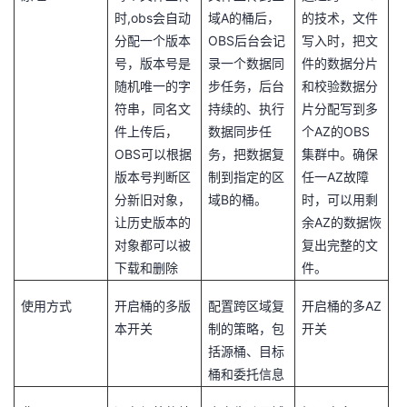
我
注
,obs
A
的
开
时
会自动
域
的桶后，
的技术，文件
OBS
分配一个版本
后台会记
写入时，把文
的
Programs
发
号，版本号是
录一个数据同
件的数据分片
随机唯一的字
步任务，后台
和校验数据分
支
者
符串，同名文
持续的、执行
片分配写到多
AZ
OBS
件上传后，
数据同步任
个
的
持
学
OBS
可以根据
务，把数据复
集群中。确保
AZ
版本号判断区
制到指定的区
任一
故障
我
堂
B
分新旧对象，
域
的桶。
时，可以用剩
AZ
让历史版本的
余
的数据恢
的
我
我
对象都可以被
复出完整的文
下载和删除
件。
技
的
的
我
AZ
使用方式
开启桶的多版
配置跨区域复
开启桶的多
术
云
课
的
我
本开关
制的策略，包
开关
括源桶、目标
支
声
程
认
的
我
桶和委托信息