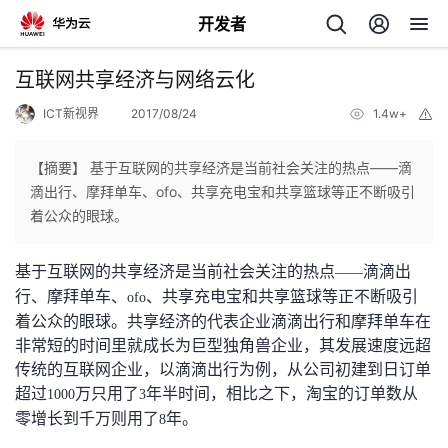
开发者
返
互联网共享经济与网络云化
回
ICT新视界
2017/08/24
1.4w+
举
报
【摘要】 基于互联网的共享经济是当前社会关注的热点——滴
滴出行、摩拜单车、ofo、共享充电宝和共享篮球等正不断吸引
着公众的眼球。
个
基于互联网的共享经济是当前社会关注的热点
滴滴出
——
我
人
行、摩拜单车、
、共享充电宝和共享篮球等正不断吸引
ofo
着公众的眼球。共享经济的代表企业滴滴出行和摩拜单车在
的
主
非常短的时间里就成长为巨型独角兽企业，其发展速度远超
传统的互联网企业，以滴滴出行为例，从公司初建到日订单
开
页
超过
万只用了
年半时间，相比之下，淘宝的订单数从
1000
3
零增长到千万则用了
年。
8
发