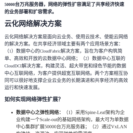
台万兆服务器，网络的弹性扩容满足了共享经济快速
50000
的业务部署和扩容需求。
云化网络解决方案
云化网络解决方案是面向云业务、使用云技术、使能云网络
的解决方案。在共享经济领域主要有两个应用场景方案：
（
）数据中心的
解决方案，旨在为客户构筑简
1
CloudFabric
单、高效和开放的云数据中心网络；（
）数据中心互联的
2
解决方案，构建灵活、超大带宽和绿色节能的数据
CloudDCI
中心互联网络，为客户提供超宽互联网络。两个方案相互协
同可以很好地支撑企业云业务的长期演进和共享经济的高效
运行和快速发展。
如何实现网络弹性扩展？
数据中心之弹性网络：
（
1
）采用
Spine-Leaf
架构为企
业构建一个
Scale-out
的基础网络架构，最大可为单数据
中心集群扩展
50000
台万兆服务器；（
2
）通过
VxLAN