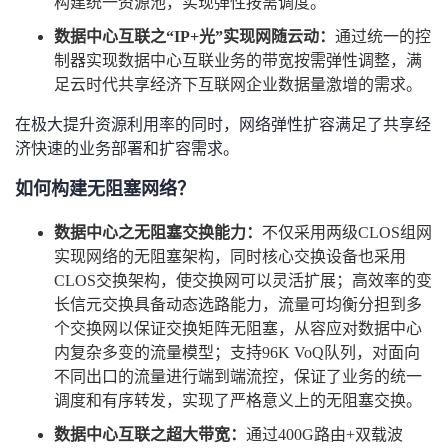
构建统一资源池，实现弹性按需调度。
数据中心互联之
“IP+
光
”
实现网随云动：
通过统一的控
制器实现数据中心互联业务的带宽按需弹性调整，满
足云时代共享经济下互联网企业数据量激增的需求。
在极大提升资源利用率的同时，网络弹性扩容满足了共享经
济快速的业务部署和扩容需求。
如何构建无阻塞网络？
数据中心之无阻塞交换能力：
不仅采用两级
CLOS
组网
实现网络的无阻塞架构，同时核心交换设备也采用
CLOS
交换架构，使交换网可以灵活扩展；高效率的变
长信元交换具备动态选路能力，流量可均衡分担到多
个交换网以保证交换矩阵无阻塞，从容应对数据中心
内复杂多变的流量模型；支持
96K VoQ
队列，对面向
不同出口的流量进行端到端流控，保证了业务的统一
调度和有序转发，实现了严格意义上的无阻塞交换。
数据中心互联之超大带宽：
通过
400G
路由
+
双载波