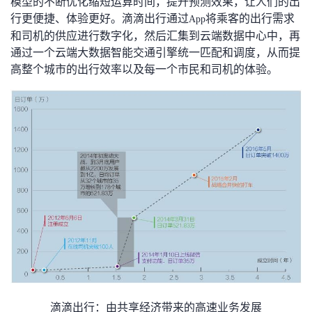
模型的不断优化缩短运算时间，提升预测效果，让人们的出
我
注
的
开
行更便捷、体验更好。滴滴出行通过
将乘客的出行需求
App
和司机的供应进行数字化，然后汇集到云端数据中心中，再
的
Programs
发
通过一个云端大数据智能交通引擎统一匹配和调度，从而提
高整个城市的出行效率以及每一个市民和司机的体验。
支
者
持
学
我
堂
的
我
我
技
的
的
我
术
云
课
的
我
支
声
程
认
的
我
滴滴出行：由共享经济带来的高速业务发展