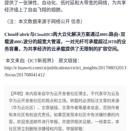
提供了一张弹性、自动化、低时延和大带宽的网络，为共享
经济插上了自由飞翔的翅膀。
（注：本文数据来源于网络公开 信息）
CloudFabric
与
两大云化解决方案通过
路由
双
CloudDCI
400G
+
载波
波分的超宽大管道，一对光纤可承载超过
的业
400G
20TB
务容量，为共享经济的云承载提供了无限制的扩容空间。
本文来自|《ICT新视界》 原文链接：
http://e.huawei.com/cn/publications/cn/ict_insights/201708032013
/focus/201708041412
【声明】本内容来自华为云开发者社区博主，不代表华为云及
华为云开发者社区的观点和立场。转载时必须标注文章的来源
（华为云社区）、文章链接、文章作者等基本信息，否则作者
和本社区有权追究责任。如果您发现本社区中有涉嫌抄袭的内
容，欢迎发送邮件进行举报，并提供相关证据，一经查实，本
社区将立刻删除涉嫌侵权内容，举报邮箱：