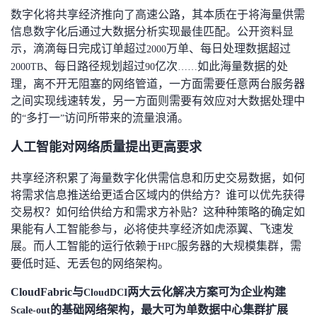
数字化将共享经济推向了高速公路，其本质在于将海量供需
信息数字化后通过大数据分析实现最佳匹配。公开资料显
示，滴滴每日完成订单超过
万单、每日处理数据超过
2000
、每日路径规划超过
亿次
如此海量数据的处
2000TB
90
……
理，离不开无阻塞的网络管道，一方面需要任意两台服务器
之间实现线速转发，另一方面则需要有效应对大数据处理中
的
多打一
访问所带来的流量浪涌。
“
”
人工智能对网络质量提出更高要求
共享经济积累了海量数字化供需信息和历史交易数据，如何
将需求信息推送给更适合区域内的供给方？谁可以优先获得
交易权？如何给供给方和需求方补贴？这种种策略的确定如
果能有人工智能参与，必将使共享经济如虎添翼、飞速发
展。而人工智能的运行依赖于
服务器的大规模集群，需
HPC
要低时延、无丢包的网络架构。
CloudFabric
与
两大云化解决方案可为企业构建
CloudDCI
的基础网络架构，最大可为单数据中心集群扩展
Scale-out