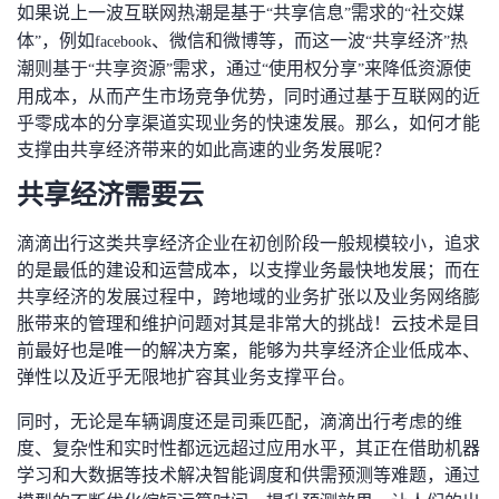
如果说上一波互联网热潮是基于
共享信息
需求的
社交媒
“
”
“
者
体
，例如
、微信和微博等，而这一波
共享经济
热
”
facebook
“
”
潮则基于
共享资源
需求，通过
使用权分享
来降低资源使
“
”
“
”
我
用成本，从而产生市场竞争优势，同时通过基于互联网的近
乎零成本的分享渠道实现业务的快速发展。那么，如何才能
的
我
支撑由共享经济带来的如此高速的业务发展呢？
共享经济需要云
博
的
我
滴滴出行这类共享经济企业在初创阶段一般规模较小，追求
客
论
的
我
的是最低的建设和运营成本，以支撑业务最快地发展；而在
共享经济的发展过程中，跨地域的业务扩张以及业务网络膨
坛
圈
的
我
胀带来的管理和维护问题对其是非常大的挑战！云技术是目
前最好也是唯一的解决方案，能够为共享经济企业低成本、
子
直
的
我
弹性以及近乎无限地扩容其业务支撑平台。
我
播
活
的
同时，无论是车辆调度还是司乘匹配，滴滴出行考虑的维
度、复杂性和实时性都远远超过应用水平，其正在借助机器
我
动
关
的
学习和大数据等技术解决智能调度和供需预测等难题，通过