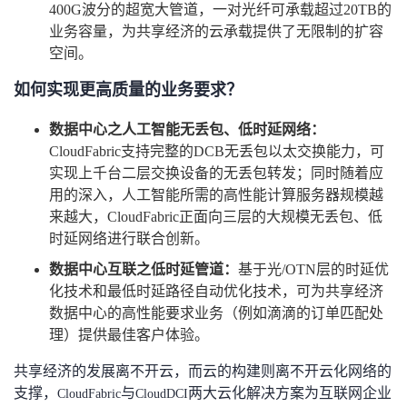
400G
波分的超宽大管道，一对光纤可承载超过
20TB
的
业务容量，为共享经济的云承载提供了无限制的扩容
空间。
如何实现更高质量的业务要求？
数据中心之人工智能无丢包、低时延网络：
CloudFabric
支持完整的
DCB
无丢包以太交换能力，可
实现上千台二层交换设备的无丢包转发；同时随着应
用的深入，人工智能所需的高性能计算服务器规模越
来越大，
CloudFabric
正面向三层的大规模无丢包、低
时延网络进行联合创新。
数据中心互联之低时延管道：
基于光
/OTN
层的时延优
化技术和最低时延路径自动优化技术，可为共享经济
数据中心的高性能要求业务（例如滴滴的订单匹配处
理）提供最佳客户体验。
共享经济的发展离不开云，而云的构建则离不开云化网络的
支撑，
与
两大云化解决方案为互联网企业
CloudFabric
CloudDCI