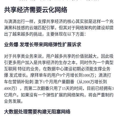
持
建
证
实
的
共享经济需要云化网络
议
验
收
与滴滴出行一样，支撑共享经济的核心其实就是这样一个充
满黑科技感的云端匹配引擎，但其对于网络架构的建设却提
藏
出了越来越多的挑战，主要体现在以下方面：
业务爆 发增长带来网络弹性扩展诉求
对于共享类业务来说，用户越多共享的价值就越大，因此吸
引更多用户加入是共享经济的生存之本，同时作为一个典型
互联网 特征的业务，在数据中心建设初期必须能支撑业务
爆 发式增长。摩拜单车的用户
个月增长到
万；滴滴打
9
1000
车在营销补贴刺 激下
个月用户量翻番（从
万增长到
1
2000
万），而第二次翻番只用了
天的时间，目前已经拥有
4000
15
3
亿用户。如果没有一个弹性扩展的网络架构，将会严重制约
业务发展。
大数据处理需要构建无阻塞网络