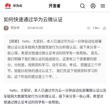
开发者
返
如何快速通过华为云微认证
回
郑永祥
2018/10/20
7.8k+
举
报
【摘要】 hello，大家好，本人已通过华为云一分钟自动化部署
微认证以及车联网大数据驾驶行为分析微认证，接下来分享一
些心得，希望对想通过微认证考试的同学有一些帮助。 首先，
个
我们明确下我们微认证的组成部分，这里有三个很重要的部
分，分别是，视频资料学习，动手实验，考试。 把握这三个环
我
人
节，就能比较快的通过认证了。 我们先说下视频资料学习阶
段，这个阶段的建议是三个字，...
我
的
主
hello，大家好，本人已通过华为云一分钟自动化部署微认证以及
我
的
开
页
车联网大数据驾驶行为分析微认证，接下来分享一些心得，希望对
想通过微认证考试的同学有一些帮助。
我
的
开
发