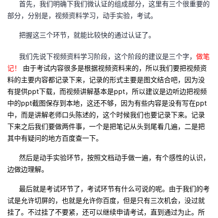
首先，我们明确下我们微认证的组成部分，这里有三个很重要的
的
部分，分别是，视频资料学习，动手实验，考试。
Programs
发
者
把握这三个环节，就能比较快的通过认证了。
支
者
我
我们先说下视频资料学习阶段，这个阶段的建议是三个字，
做笔
持
学
的
我
记！
由于考试内容很多是根据视频资料来的，所以我们要把视频资
料的主要内容都记录下来，记录的形式主要是图文结合吧，因为没
我
堂
博
的
我
有提供ppt下载，而视频讲解基本是ppt，所以建议是边听边把视频
中的ppt截图保存到本地，这还不够，因为有些内容是没有写在ppt
的
我
客
论
的
我
我
中，而是讲解老师口头陈述的，这个时候我们也要记录下来。记录
下来之后我们要做两件事，一个是把笔记从头到尾看几遍，二是把
技
的
坛
圈
的
我
的
我
其中有疑问的地方百度查一下。
术
云
然后是动手实验环节，按照文档动手做一遍，有个感性的认识，
子
直
的
我
课
的
我
边做边理解。
支
声
播
活
的
程
认
的
我
最后就是考试环节了，考试环节有什么可说的呢。由于我们的考
试是允许切屏的，也就是允许你百度，但是只有三次机会，没过就
持
建
动
关
证
实
的
挂了。不过挂了不要紧，还可以继续申请考试，直到通过为止。所