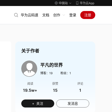
中国站
华为云App
华为云码道
文档
创作
登录
注册
关于作者
平凡的世界
博客：
19
粉丝：
1
阅读
获赞
评论
19.5w+
15
1
+ 关注
发消息