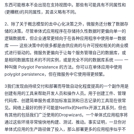
持
建
证
实
的
东西可能根本不会出现在支持视图中。那些有可能具有不同属性和
(更糟糕)的共同属性，其语义略有不同。
议
验
收
2、除了关于概念模型的去中心化决策之外，微服务还分散了数据存
储的决策。尽管单体式应用程序在存储持久性数据时更偏向单一的
藏
逻辑数据库，但企业通常更倾向于在各种应用程序中使用单一数据
库 —— 这些决策中的很多都是由供应商的与许可授权相关的商业模
式进行驱动的。微服务更偏向于让每个服务管理自己的数据库，或
是相同数据库技术的不同实例，或是完全不同的数据库系统 —— 一
种叫做 Polyglot Persistence 的方法。你可以在单体应用中使用
polyglot persistence，但在微服务中它使用得更频繁。
3我们发现由持续交付和部署而导致自动化程度提高的一个副作用是
创建有用的工具来帮助开发人员和操作人员。用于创建工件、管理
代码库、创建简单服务或添加标准监测和日志记录的工具现在很常
见。网络上最好的例子可能是Netflix的Netflix开源工具系列，但也
有其他的包括我们广泛使用的Dropwizard。一个单体式应用程序将
通过这些环境非常愉快地构建、测试、推动。事实证明，一旦你对
单体式应用的生产路径做了投入，那么部署更多的应用程序似乎不