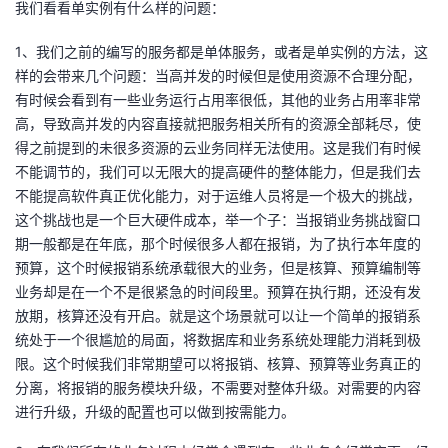
我们看看单实例有什么样的问题：
者
1、我们之前的编写的服务都是单体服务，或者是单实例的方法，这
样的会带来几个问题：当高并发的时候但是使用资源不合理分配，
我
有时候会看到有一些业务运行占用率很低，其他的业务占用率非常
高，导致高并发的内容直接就把服务相关所有的资源全部耗尽，使
的
我
得之前提到的未很多资源的云业务同样无法使用。这是我们有时候
不能调节的，我们可以无限大的提高硬件的整体能力，但是我们去
博
的
我
不能提高软件真正优化能力，对于运维人员将是一个极大的挑战，
这个挑战也是一个巨大硬件成本，举一个子：当报销业务挑战窗口
客
论
的
我
期一般都是在年底，那个时候很多人都在报销，为了执行本年度的
预算，这个时候报销系统承载很大的业务，但是核算、预算编制等
坛
圈
的
我
业务却是在一个不是很紧急的时间段里。预算在执行期，还没有发
放期，核算还没有开启。就是这个场景就可以让一个简单的报销系
子
直
的
我
统处于一个很尴尬的局面，将数据库和业务系统处理能力消耗到极
限。这个时候我们非常期望可以将报销、核算、预算等业务真正的
我
播
活
的
分离，将报销的服务模块升级，不需要对整体升级。对需要的内容
进行升级，升级的配置也可以做到按需能力。
我
动
关
的