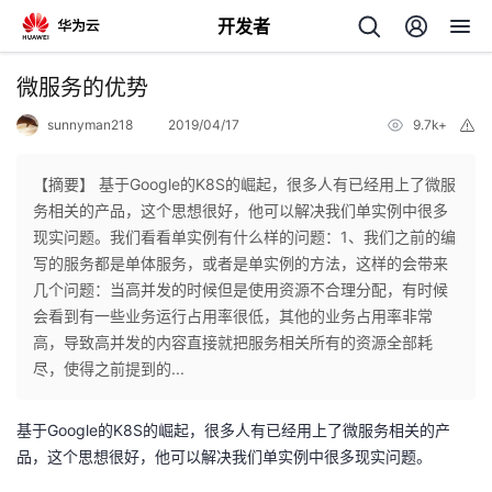
开发者
返
微服务的优势
回
sunnyman218
2019/04/17
9.7k+
举
报
【摘要】 基于Google的K8S的崛起，很多人有已经用上了微服
务相关的产品，这个思想很好，他可以解决我们单实例中很多
现实问题。我们看看单实例有什么样的问题：1、我们之前的编
个
写的服务都是单体服务，或者是单实例的方法，这样的会带来
几个问题：当高并发的时候但是使用资源不合理分配，有时候
我
人
会看到有一些业务运行占用率很低，其他的业务占用率非常
高，导致高并发的内容直接就把服务相关所有的资源全部耗
的
主
尽，使得之前提到的...
开
页
基于Google的K8S的崛起，很多人有已经用上了微服务相关的产
品，这个思想很好，他可以解决我们单实例中很多现实问题。
发