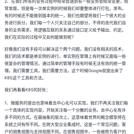
2、在我们所有的业务过程中经常会遇到有一些业务会经常变更，经
我
注
的
开
常发版，但是每一次单实例的时候我们却要整体进行打包，发布。
有的时候还不能做到版本的统一，我们也期望将我们一个很大的业
的
Programs
发
务进行拆分，我们每一个人只关注自己的部分，不停的迭代我们自
身的业务需求，将逻辑互联的关系通过接口定义给予输出、约定。
支
者
我们在实际的过程中又如何能做到呢？
好像我们没有手段可以解决这个两个问题，我们没有相关的技术，
持
学
我们的技术都是单实例的进行，单实例在管理上有时候又面临一些
很复杂的管理情况，通过简单的管理手段有时候无法有效的统一管
我
堂
理。我们需要工具，我们需要方法。这个时候Google就提出来了
K8S这个工具和方法。
的
我
我
我们再看看K8S的好处：
技
的
的
我
1、微服务的提出也意味着去中心化可以实现，我们不再关注我们每
术
云
课
的
我
一个具体的实现内容，开始关注每一个分散的业务。去中心化有许
多不同的方式。在最抽象的层次上，这意味着世界的概念模型将在
支
声
程
认
的
我
系统之间有所不同。在跨大型企业集成时，这是一个常见问题，客
户的销售视图与支持视图不同。在销售视图中，一些被称为客户的