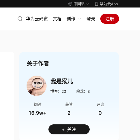
中国站
华为云App
华为云码道
文档
创作
登录
注册
关于作者
我是猴儿
博客：
23
粉丝：
3
阅读
获赞
评论
16.9w+
2
0
+ 关注