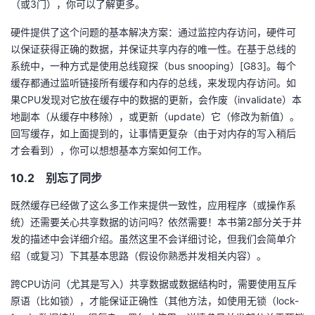
（或3门），你可以了解更多。
硬件提供了这个问题的基本解决方案：通过监控内存访问，硬件可
以保证获得正确的数据，并保证共享内存的唯一性。在基于总线的
系统中，一种方式是使用总线窥探（bus snooping）[G83]。每个
缓存都通过监听链接所有缓存和内存的总线，来发现内存访问。如
果CPU发现对它放在缓存中的数据的更新，会作废（invalidate）本
地副本（从缓存中移除），或更新（update）它（修改为新值）。
回写缓存，如上面提到的，让事情更复杂（由于对内存的写入稍后
才会看到），你可以想想基本方案如何工作。
10.2 别忘了同步
既然缓存已经做了这么多工作来提供一致性，应用程序（或操作系
统）还需要关心共享数据的访问吗？依然需要！本书第2部分关于并
发的描述中会详细介绍。虽然这里不会详细讨论，但我们会简单介
绍（或复习）下其基本思路（假设你熟悉并发相关内容）。
跨CPU访问（尤其是写入）共享数据或数据结构时，需要使用互斥
原语（比如锁），才能保证正确性（其他方法，如使用无锁（lock-