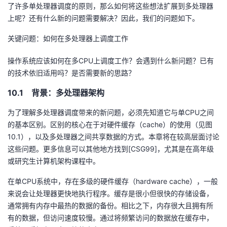
了许多单处理器调度的原则，那么如何将这些想法扩展到多处理器
我
注
的
开
上呢？还有什么新的问题需要解决？因此，我们的问题如下。
的
Programs
发
关键问题：如何在多处理器上调度工作
支
操作系统应该如何在多CPU上调度工作？会遇到什么新问题？已有
者
的技术依旧适用吗？是否需要新的思路？
持
学
10.1 背景：多处理器架构
我
堂
为了理解多处理器调度带来的新问题，必须先知道它与单CPU之间
的基本区别。区别的核心在于对硬件缓存（cache）的使用（见图
的
我
我
10.1），以及多处理器之间共享数据的方式。本章将在较高层面讨论
这些问题。更多信息可以其他地方找到[CSG99]，尤其是在高年级
技
的
的
我
或研究生计算机架构课程中。
在单CPU系统中，存在多级的硬件缓存（hardware cache），一般
术
云
课
的
我
来说会让处理器更快地执行程序。缓存是很小但很快的存储设备，
通常拥有内存中最热的数据的备份。相比之下，内存很大且拥有所
支
声
程
认
的
我
有的数据，但访问速度较慢。通过将频繁访问的数据放在缓存中，