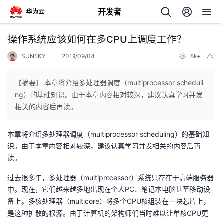
开发者
返
操作系统应该如何在多CPU上调度工作？
回
SUNSKY
2019/09/04
8k+
举
报
【摘要】 本章将介绍多处理器调度（multiprocessor scheduli
ng）的基础知识。由于本章内容相对较深，建议认真学习并发
相关的内容后再读。
个
本章将介绍多处理器调度（multiprocessor scheduling）的基础知
我
人
识。由于本章内容相对较深，建议认真学习并发相关的内容后再
读。
的
主
过去很多年，多处理器（multiprocessor）系统只存在于高端服务器
中。现在，它们越来越多地出现在个人PC、笔记本电脑甚至移动设
开
页
备上。多核处理器（multicore）将多个CPU核组装在一块芯片上，
是这种扩散的根源。由于计算机的架构师们当时难以让单核CPU更
发