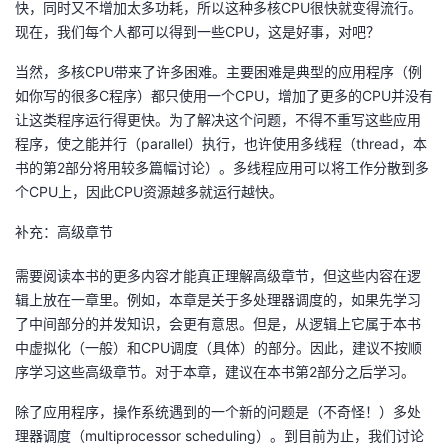
快，同时又不增加太多功耗，所以这种多核CPU很快就变得流行。
现在，我们每个人都可以得到一些CPU，这是好事，对吧？
者
当然，多核CPU带来了许多困难。主要困难是典型的应用程序（例
我
如你写的很多C程序）都只使用一个CPU，增加了更多的CPU并没有
让这类程序运行得更快。为了解决这个问题，不得不重写这些应用
的
我
程序，使之能并行（parallel）执行，也许使用多线程（thread，本
书的第2部分将用较多篇幅讨论）。多线程应用可以将工作分散到多
博
的
我
个CPU上，因此CPU资源越多就运行越快。
客
论
的
我
补充：高级章节
需要阅读本书的更多内容才能真正理解高级章节，但这些内容在逻
坛
圈
的
我
辑上放在一章里。例如，本章是关于多处理器调度的，如果先学习
了中间部分的并发知识，会更有意思。但是，从逻辑上它属于本书
子
直
的
我
中虚拟化（一般）和CPU调度（具体）的部分。因此，建议不按顺
序学习这些高级章节。对于本章，建议在本书第2部分之后学习。
我
播
活
的
除了应用程序，操作系统遇到的一个新的问题是（不奇怪！）多处
我
动
关
的
理器调度（multiprocessor scheduling）。到目前为止，我们讨论