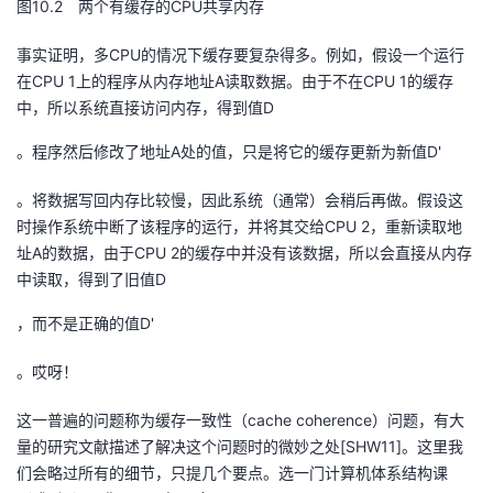
图10.2 两个有缓存的CPU共享内存
事实证明，多CPU的情况下缓存要复杂得多。例如，假设一个运行
在CPU 1上的程序从内存地址A读取数据。由于不在CPU 1的缓存
中，所以系统直接访问内存，得到值
D
。程序然后修改了地址A处的值，只是将它的缓存更新为新值
D'
。将数据写回内存比较慢，因此系统（通常）会稍后再做。假设这
时操作系统中断了该程序的运行，并将其交给CPU 2，重新读取地
址A的数据，由于CPU 2的缓存中并没有该数据，所以会直接从内存
中读取，得到了旧值
D
，而不是正确的值
D'
。哎呀！
这一普遍的问题称为缓存一致性（cache coherence）问题，有大
量的研究文献描述了解决这个问题时的微妙之处[SHW11]。这里我
们会略过所有的细节，只提几个要点。选一门计算机体系结构课