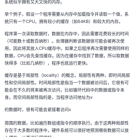
系统似乎拥有又大又快的内存。
持
建
证
实
的
举个例子，假设一个程序需要从内存中加载指令并读取一个值，系
议
验
收
统只有一个CPU，拥有较小的缓存（如64KB）和较大的内存。
藏
程序第一次读取数据时，数据在内存中，因此需要花费较长的时间
（可能数十或数百纳秒）。处理器判断该数据很可能会被再次使
用，因此将其放入CPU缓存中。如果之后程序再次需要使用同样的
数据，CPU会先查找缓存。因为在缓存中找到了数据，所以取数据
快得多（比如几纳秒），程序也就运行更快。
缓存是基于局部性（locality）的概念，局部性有两种，即时间局部
性和空间局部性。时间局部性是指当一个数据被访问后，它很有可
能会在不久的将来被再次访问，比如循环代码中的数据或指令本
身。而空间局部性指的是，当程序访问地址为
x
的数据时，很有可能会紧接着访问
x
周围的数据，比如遍历数组或指令的顺序执行。由于这两种局部性
存在于大多数的程序中，硬件系统可以很好地预测哪些数据可以放