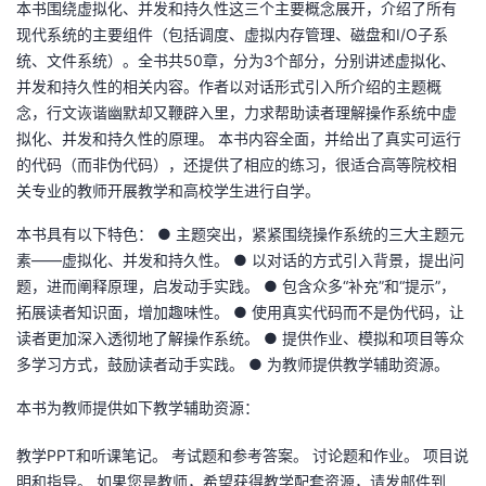
本书围绕虚拟化、并发和持久性这三个主要概念展开，介绍了所有
现代系统的主要组件（包括调度、虚拟内存管理、磁盘和I/O子系
统、文件系统）。全书共50章，分为3个部分，分别讲述虚拟化、
并发和持久性的相关内容。作者以对话形式引入所介绍的主题概
念，行文诙谐幽默却又鞭辟入里，力求帮助读者理解操作系统中虚
拟化、并发和持久性的原理。 本书内容全面，并给出了真实可运行
的代码（而非伪代码），还提供了相应的练习，很适合高等院校相
关专业的教师开展教学和高校学生进行自学。
本书具有以下特色： ● 主题突出，紧紧围绕操作系统的三大主题元
素——虚拟化、并发和持久性。 ● 以对话的方式引入背景，提出问
题，进而阐释原理，启发动手实践。 ● 包含众多“补充”和“提示”，
拓展读者知识面，增加趣味性。 ● 使用真实代码而不是伪代码，让
读者更加深入透彻地了解操作系统。 ● 提供作业、模拟和项目等众
多学习方式，鼓励读者动手实践。 ● 为教师提供教学辅助资源。
本书为教师提供如下教学辅助资源：
教学PPT和听课笔记。 考试题和参考答案。 讨论题和作业。 项目说
明和指导。 如果您是教师，希望获得教学配套资源，请发邮件到