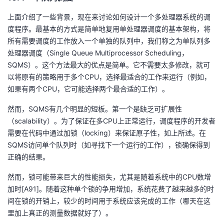
上面介绍了一些背景，现在来讨论如何设计一个多处理器系统的调
度程序。最基本的方式是简单地复用单处理器调度的基本架构，将
所有需要调度的工作放入一个单独的队列中，我们称之为单队列多
处理器调度（Single Queue Multiprocessor Scheduling，
SQMS）。这个方法最大的优点是简单。它不需要太多修改，就可
以将原有的策略用于多个CPU，选择最适合的工作来运行（例如，
如果有两个CPU，它可能选择两个最合适的工作）。
然而，SQMS有几个明显的短板。第一个是缺乏可扩展性
（scalability）。为了保证在多CPU上正常运行，调度程序的开发者
需要在代码中通过加锁（locking）来保证原子性，如上所述。在
SQMS访问单个队列时（如寻找下一个运行的工作），锁确保得到
正确的结果。
然而，锁可能带来巨大的性能损失，尤其是随着系统中的CPU数增
加时[A91]。随着这种单个锁的争用增加，系统花费了越来越多的时
间在锁的开销上，较少的时间用于系统应该完成的工作（哪天在这
里加上真正的测量数据就好了）。