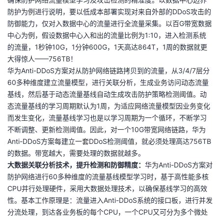
防护为例进行说明，要以低成本部署实现对来自外部的DDoS攻击的
防御能力，仅对入数据中心的流量进行全流量采集。以百G带宽数据
中心为例，假设数据中心入和出的流量比例为1:10，进入检测系统
的流量，1秒钟10G，1分钟600G，1天高达864T，1周的数据就更
大得惊人——756TB！
华为Anti-DDoS方案对从防护网络链路拷贝到的流量，从3/4/7层分
60多种维度建立流量模型，进行关联分析，生成业务访问动态流量
基线，然后基于动态流量基线自动生成攻击防护策略检测阈值。动
态流量基线的学习周期默认为1周，为适应网络流量模型因业务变化
而发生变化，流量基线学习也是以学习周期为一个循环，不断学习
不断调整、更新检测阈值。因此，对一个10G带宽网络链路，华为
Anti-DDoS方案每建立一套DDoS检测阈值，就必须处理高达756TB
的数据。带宽越大，需要处理的数据就越多。
大数据关联分析技术，提升检测和防御精度：
华为Anti-DDoS方案对
防护网络进行60多种维度的流量基线模型学习时，基于高性能多核
CPU并行处理硬件，采用大数据处理技术，以确保基线学习的高效
性。基本工作原理是：流量进入Anti-DDoS系统的接口板，进行并发
分流处理，到达各业务板的每个CPU，一个CPU又可分为多个微处