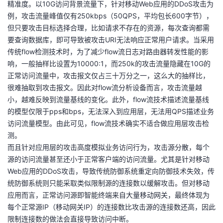
精准度。以10G访问背景流量下，针对移动Web应用的DDoS攻击为
持
建
证
实
的
例，攻击流量峰值仅有250kbps（50QPS，平均包长600字节），
但只要攻击目标选择合理，比如请求不存在的资源，每次查询都需
议
验
收
要查询数据库，即可导致被攻击URI无法响应正常用户请求。当采用
传统flow检测技术时，为了减少flow流日志对路由器转发性能的影
藏
响，一般抽样比设置为10000:1，而250k的攻击流量隐藏在10G的
正常访问流量中，攻击报文仅占三十万分之一，这么大的抽样比，
很难抽取到攻击报文。因此对flow流分析设备而言，攻击流量越
小，越难反映到流量基线的变化。此外，flow流技术描述流量基线
的模型仅限于pps和bps，无法深入到应用层，无法用QPS描述业务
访问流量模型。由此可见，flow流技术确实不适合做应用层攻击检
测。
而且针对应用层的攻击高度模拟业务访问行为，攻击源分散，每个
源的访问流量甚至还小于正常客户端的访问流量。尤其是针对移动
Web应用的DDoS攻击，导致传统防御系统重定向防御技术失效，传
统防御系统则只能采取类似限制源的连接数以缓解攻击。但对移动
应用而言，正常访问源即智能终端来自大量移动网关，最终体现为
每个正常源IP（移动网关IP）的连接数比攻击源的连接数还高，因此
限制连接数的做法会直接导致访问中断。