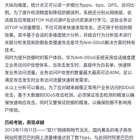
大纵向维度，统计点又可以进一步细分为pps、bps、QPS、访问比
例。为了提升检测精度和降低防御误判，系统还分别从网络层、会
话层及应用层对TOP N访问源IP及访问资源进行学习，这些业务访
问TOP N流量模型，不仅可用来快速发现攻击，还可用于检验防御
效果。其中基于会话的多维度统计分析，并结合行为分析技术进行
关联分析发现和防御各类慢速攻击是华为Anti-DDoS解决方案的特有
技术。
同时为提升防御时的客户体验，华为Anti-DDoS系统采用会话维度建
立业务访问IP信誉体系，当攻击发生时，直接作为白名单，快速转
发业务访问流量。业务访问IP信誉的数量最大最高可达40M，足以
满足攻击发生时业务访问流量快速转发需求。
从以上分析可以看出，为了应对越来越像正常用户业务访问的DDoS
攻击，基于大数据的DDoS攻击检测，必须保证攻击检测的精准以确
保快速响应攻击，同时又要保证防御的精准，以确保防御不影响用
户体验。
历经考验，表现卓越
2013年11月11日——“双11”网络购物节当天，国内著名的电子商务
网站阿里巴巴的网上流量峰值达到了数Tbps，与此同时阿里巴巴的