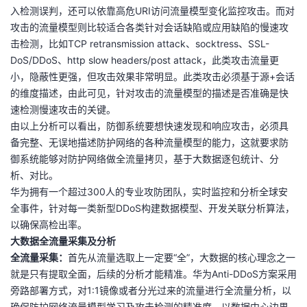
入检测误判，还可以依靠高危URI访问流量模型变化监控攻击。而对
攻击的流量模型则比较适合各类针对会话缺陷或应用缺陷的慢速攻
击检测，比如TCP retransmission attack、socktress、SSL-
DoS/DDoS、http slow headers/post attack，此类攻击流量更
小，隐蔽性更强，但攻击效果非常明显。此类攻击必须基于源+会话
的维度描述，由此可见，针对攻击的流量模型的描述是否准确是快
速检测慢速攻击的关键。
由以上分析可以看出，防御系统要想快速发现和响应攻击，必须具
备完整、无误地描述防护网络的各种流量模型的能力，这就要求防
御系统能够对防护网络做全流量拷贝，基于大数据逐包统计、分
析、对比。
华为拥有一个超过300人的专业攻防团队，实时监控和分析全球安
全事件，针对每一类新型DDoS构建数据模型、开发关联分析算法，
以确保高检出率。
大数据全流量采集及分析
全流量采集：
首先从流量选取上一定要“全”，大数据的核心理念之一
就是只有提取全面，后续的分析才能精准。华为Anti-DDoS方案采用
旁路部署方式，对1:1镜像或者分光过来的流量进行全流量分析，以
确保防护网络流量模型学习及攻击检测的精准度。以数据中心边界