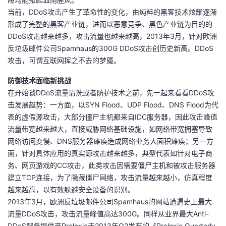
当前，DDoS攻击产生了革命性的变化，由纯粹的黑客技术炫耀逐渐
者
形成了完整的黑客产业链，进而以恶意竞争、黑色产业链为目的的
DDoS攻击越来越多，攻击流量也越来越高，2013年3月，针对欧洲
我
反垃圾邮件公司Spamhaus的300G DDoS攻击创历史新高。DDoS
攻击，可谓互联网挥之不去的梦魇。
的
我
防御技术面临新挑战
博
的
我
在开始谈DDoS流量清洗或者防护技术之前，先一起来看看DDoS攻
击发展趋势：一方面，以SYN Flood、UDP Flood、DNS Flood为代
客
论
的
我
表的虚假源攻击，大部分僵尸主机都来自IDC服务器，因此攻击峰值
流量带宽越来越大，直接威胁网络基础设施，如网络带宽拥塞导致
坛
圈
的
我
网络访问变慢、DNS服务器瘫痪造成网络业务大面积瘫痪；另一方
面，针对具体应用的真实源攻击越来越多，典型代表如针对电子商
子
直
的
我
务、网页游戏的CC攻击，此类攻击因需要僵尸主机和被攻击服务器
建立TCP连接，为了隐藏僵尸网络，攻击流量越来越小，仿真程度
我
播
活
的
越来越高，以有效躲避安全设备的识别。
2013年3月，欧洲反垃圾邮件公司Spamhaus的网站遭遇史上最大
我
动
关
的
流量DDoS攻击，攻击流量峰值高达300G。同样从业界最大Anti-
DDoS服务提供商Prolexic于2013年Q2发布的《Prolexic Quarterly