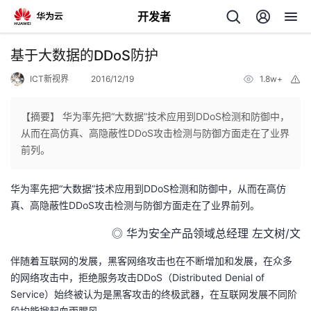
开发者
返
基于大数据的DDoS防护
回
ICT新视界
2016/12/19
1.8w+
举
报
【摘要】 华为率先把“大数据”技术应用到DDoS检测和防御中，
从而在高仿真、高隐蔽性DDoS攻击检测与防御方面走在了业界
前列。
个
华为率先把“大数据”技术应用到DDoS检测和防御中，从而在高仿
我
人
真、高隐蔽性DDoS攻击检测与防御方面走在了业界前列。
的
◎ 华为安全产品领域总经理 左文树/文
主
伴随着互联网的发展，黑客网络攻击也在不断增加和发展，在众多
开
页
的网络攻击中，拒绝服务攻击DDoS（Distributed Denial of
Service）始终被认为是黑客攻击的终极武器，在互联网发展不同阶
发
段均能掀起血雨腥风。