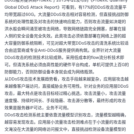
我
注
的
开
Global DDoS Attack Report》可看到，有17%的DDoS攻击流量平
均带宽超过60G。大流量DDoS攻击相对容易检测，但直接挑战防御
的
Programs
发
系统的处理性能及对攻击的快速响应能力，否则攻击流量如决堤的
洪水般会瞬间涌至被攻击网络，导致网络链路完全拥塞，部署在接
支
入侧的安全设备完全失效。此类攻击必须依靠部署在网络上游的超
者
大容量防御系统阻断，可见对超大带宽DDoS攻击的清洗系统比较适
持
合由运营商或专业Anti-DDoS服务提供商构筑。业界针对大流量
学
DDoS攻击的检测技术比较成熟，采用低成本的flow流分析技术即
可。但清洗系统必须由高性能的硬件平台构成，单机可提供上百G的
我
堂
防御能力，否则防御设备本身就会成为网络瓶颈。
从DDoS攻击技术发展趋势看，攻击手段越来越复杂，应用层攻击越
的
我
我
来越像客户端访问，直接威胁业务可用性。针对业务的应用层DDoS
攻击，最大特点是攻击目标经过精心挑选，攻击流量小，攻击流量
技
的
的
我
速度慢、持续时间长、手段隐蔽、攻击源分散等，最终形成的攻击
效果是服务器IP可达，业务不可用。
术
云
课
的
我
DDoS攻击检测系统主要依靠流量模型识别攻击，流量模型越精确，
越容易发现攻击。应用层小流量攻击检测难点在于小流量的攻击报
支
声
程
认
的
我
文淹没在大流量的网络访问报文中，直接挑战检测设备流量模型的