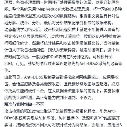
理器，各微处理器同一时间并行处理采集到的流量，以提升处理性
能。整个系统采用“MapReduce”大数据处理思想，将学习的60多种
维度的流量模型定义成层次化的数据结构，根据报文类型有针对性
地分解、统计、分析，最后将分析结果记录到相应的数据结构。
动态基线学习结束后，攻击检测流程实质上就是不断将进入设备的
报文按3/4/7层逐层解析，以1秒为计算单位，按照这60多种维度进
行精细化统计，然后将统计结果和攻击检测阈值相比较，当流量统
计值大于攻击检测阈值，则认为流量异常，触发防御流程，这个响
应时间在秒级。一般现网DDoS攻击在5分钟之内，可轻松升至
20G，可见，秒级的响应攻击延迟是领先的Anti-DDoS系统的必备条
件。
由此可见，Anti-DDoS系统要做到轻松应对网络层攻击、应用层攻
击、会话层威胁及各类慢速攻击，且做到秒级攻击响应延迟，必须
依托高性能的硬件平台，在大数据全流量采集的前提下，实施多维
度的统计和检测，真正有能力做到不漏判、不误判。
精准与实时性缺一不可
攻击检测的精准度完全取决于流量模型的精细化程度。华为Anti-
DDoS系统可实现从防护网段、防护目标IP、及源IP这3个维度展开
学习，按网络层次不同又可将统计点分为网络层、会话层、应用层3