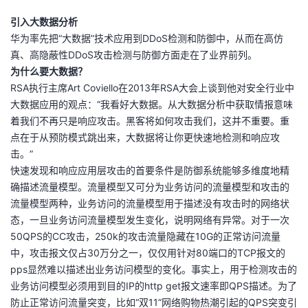
引入大数据分析
华为率先把“大数据”技术应用到DDoS检测和防御中，从而在高仿
真、高隐蔽性DDoS攻击检测与防御方面走在了业界前列。
为什么要大数据？
RSA执行主席Art Coviello在2013年RSA大会上谈到他对安全行业中
大数据应用的观点：“我看好大数据。从大数据分析中获取情报意味
着我们不再只是响应攻击。黑客将如何攻击我们，这并不重要。重
点在于从预防模式跳出来，大数据将让你更快速地检测和响应攻
击。”
快速发现和响应应用层攻击的首要条件是防御系统能够多维度地精
确描述流量模型。流量模型又可分为业务访问的流量模型和攻击的
流量模型两种，业务访问的流量模型用于描述没有攻击时的网络状
态，一旦业务访问流量模型发生变化，说明网络有异常。对于一次
50QPS的CC攻击，250k的攻击流量隐藏在10G的正常访问流量
中，攻击报文仅占30万分之一，仅仅用针对80端口的TCP报文的
pps显然难以描述出业务访问模型的变化。事实上，用于检测攻击的
业务访问模型必须用到目的IP的http get报文速率即QPS描述。为了
防止正常访问流量突变，比如“双11”网络购物热潮引起的QPS突变引