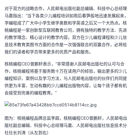
持
建
证
实
的
对于双方的战略合作，人民邮电出版社副总编辑、科技中心总经理
马嘉指出：“当下各类少儿编程培训如雨后春笋般地迅速发展起来，
议
验
收
学编程成了广大中小学生继学奥数和学英语之后又一个大热点。核
桃编程是一家创新型互联网教育公司，拥有独特的教学方法、先进
藏
的教学理念、精心设计的教学内容。双方在少儿编程课程和少儿信
息技术教育类图书方面的合作是一次强强联合的双赢合作，必将给
我们的读者和学员带来更多的优质产品和服务。
核桃编程CEO曾鹏轩表示，“非常感谢人民邮电出版社的认可与合
作，核桃编程将基于服务数十万在读用户的经验，输出更多的少儿
编程知识、案例以及学习方法，与人民邮电出版社的伙伴们共同提
供更为丰富、生动有趣的少儿编程出版物内容，让每个孩子都有机
会接受到完善的编程教育。”
图为：核桃编程品牌总监李超，核桃编程CEO曾鹏轩，人民邮电出
版社副总编辑、科技中心总经理马嘉、人民邮电出版社信息技术分
社社长刘涛（从左到右）