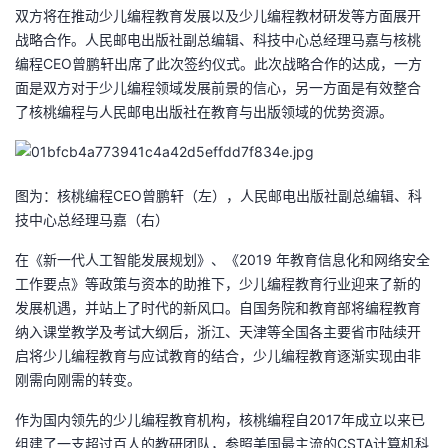
双方将在推动少儿编程教育发展以及少儿编程教材研发等方面展开
者
战略合作。人民邮电出版社副总编辑、科技中心总经理马嘉与核桃
编程CEO曾鹏轩出席了此次签约仪式。此次战略合作的达成，一方
我
面是双方对于少儿编程领域发展前景的信心，另一方面是有效整合
了核桃编程与人民邮电出版社在教育与出版领域的优势资源。
的
我
博
的
我
图为：核桃编程CEO曾鹏轩（左），人民邮电出版社副总编辑、科
技中心总经理马嘉（右）
客
论
的
我
在《新一代人工智能发展规划》、《2019 年教育信息化和网络安全
坛
圈
的
我
工作要点》等政策与资本的助推下，少儿编程教育行业迎来了新的
发展机遇，并站上了时代的新风口。自国务院和教育部将编程教育
子
直
的
我
纳入课堂教学及考试大纲后，浙江、天津等全国各主要省市陆续开
启将少儿编程教育与应试教育的结合，少儿编程教育逐渐实现由非
我
播
活
的
刚需向刚需的转变。
作为国内领先的少儿编程教育机构，核桃编程自2017年成立以来已
我
动
关
的
组建了一支超过百人的教研团队，参照美国最主流的CSTA计算机科