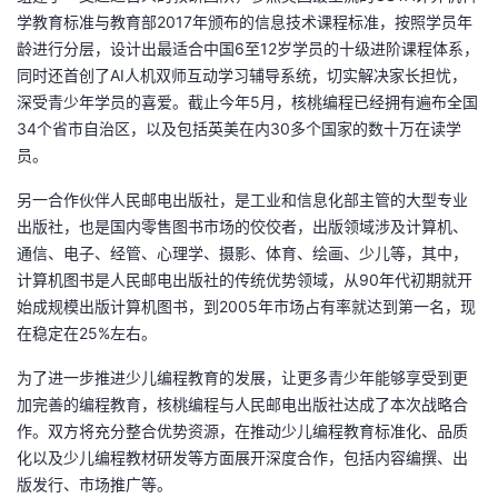
学教育标准与教育部2017年颁布的信息技术课程标准，按照学员年
我
注
的
开
龄进行分层，设计出最适合中国6至12岁学员的十级进阶课程体系，
同时还首创了AI人机双师互动学习辅导系统，切实解决家长担忧，
的
Programs
发
深受青少年学员的喜爱。截止今年5月，核桃编程已经拥有遍布全国
34个省市自治区，以及包括英美在内30多个国家的数十万在读学
支
者
员。
持
学
另一合作伙伴人民邮电出版社，是工业和信息化部主管的大型专业
出版社，也是国内零售图书市场的佼佼者，出版领域涉及计算机、
我
堂
通信、电子、经管、心理学、摄影、体育、绘画、少儿等，其中，
计算机图书是人民邮电出版社的传统优势领域，从90年代初期就开
的
我
我
始成规模出版计算机图书，到2005年市场占有率就达到第一名，现
在稳定在25%左右。
技
的
的
我
为了进一步推进少儿编程教育的发展，让更多青少年能够享受到更
术
云
加完善的编程教育，核桃编程与人民邮电出版社达成了本次战略合
课
的
我
作。双方将充分整合优势资源，在推动少儿编程教育标准化、品质
支
声
化以及少儿编程教材研发等方面展开深度合作，包括内容编撰、出
程
认
的
我
版发行、市场推广等。