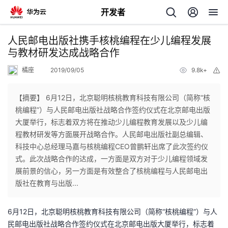
开发者
返
人民邮电出版社携手核桃编程在少儿编程发展
回
与教材研发达成战略合作
橘座
2019/09/05
9.8k+
举
报
【摘要】 6月12日，北京聪明核桃教育科技有限公司（简称“核
桃编程”）与人民邮电出版社战略合作签约仪式在北京邮电出版
个
大厦举行，标志着双方将在推动少儿编程教育发展以及少儿编
程教材研发等方面展开战略合作。人民邮电出版社副总编辑、
我
人
科技中心总经理马嘉与核桃编程CEO曾鹏轩出席了此次签约仪
式。此次战略合作的达成，一方面是双方对于少儿编程领域发
的
主
展前景的信心，另一方面是有效整合了核桃编程与人民邮电出
版社在教育与出版...
开
页
6月12日，北京聪明核桃教育科技有限公司（简称“核桃编程”）与人
发
民邮电出版社战略合作签约仪式在北京邮电出版大厦举行，标志着