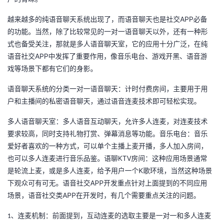
者
APP
越来越多的纯语音聊天系统出现了，而语音聊天也是社交
必备
的功能。当然，除了比较常见的一对一语音聊天以外，还有一种形
我
式也备受关注，那就是多人语音聊天室，它的应用十分广泛，在纯
APP
语音社交
中发挥了重要作用，像音乐电台、游戏开黑、语音游
的
我
戏等场景下都有它们的身影。
博
的
我
语音聊天系统的分类一对一语音聊天：计时付费房间，主要用于用
户和主播间的私密语音聊天，通过语音连麦技术即可轻松实现。
客
论
的
我
多人语音聊天室：多人语音互动聊天，允许多人连麦，对连麦技术
要求较高，同时支持礼物打赏、弹幕消息等功能。音乐电台：音乐
坛
圈
的
我
爱好者喜欢的一种方式，可以单个主播上麦开播，多人加入房间，
KTV
也可以多人连麦进行音乐品鉴。语聊
房间：这种应用场景通常
子
直
的
我
K
是轮流上麦，或是多人连麦，给予用户一个
歌环境，当然这种场景
APP
我
播
活
的
下观众可有可无。语音社交
开发重点针对上面提到的不同应用
APP
场景，语音社交类
在开发时，有几个需要重点关注的问题。
我
动
关
的
、连麦机制：前面提到，互动连麦的选取主要是一对一和多人连麦
1