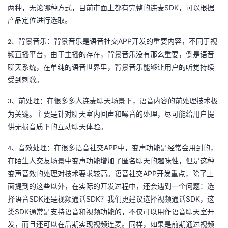
SDK
两种，无论哪种方式，目前市面上都有完整的连麦
，可以根据
我
注
的
开
产品定位进行选取。
的
Programs
发
APP
、背景音乐：背景音乐是语音社交
开发的重要内容，不同于视
2
频直播平台，由于主播的存在，背景音乐没有那么重要，倒是语音
支
者
聊天系统，在单纯的语音世界里，背景音乐能够让用户的听觉持续
受到刺激。
持
学
、前处理：在很多多人连麦聊天场景下，语音内容的前处理技术极
3
我
堂
为关键。主要是针对聊天室内回声和噪音的处理，尽可能给用户提
供无损音质下的互动聊天体验。
的
我
我
APP
、音效处理：在很多语音社交
中，变声功能是经常会用到的，
4
技
的
的
我
在陌生人交友场景中变声功能增加了匿名聊天的趣味性，但是这种
APP
变声音效的处理对技术要求较高。语音社交
开发重点，除了上
术
云
课
的
我
面提到的这些以外，在实际的开发过程中，还会遇到一个问题：选
SDK
SDK
SDK
择语音
还是视频通话
？我们更建议选择视频通话
，这
支
声
程
认
的
我
SDK
类
通常是支持语音和视频功能的，不仅可以用作语音聊天室开
发，而且还可以在后期实现视频连麦。同样，如果是前期通过视频