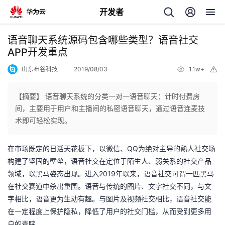
开发者
返
语音聊天系统源码包含哪些类型？语音社交
回
APP开发重点
山东布谷科技
2019/08/03
1.1w+
举
报
【摘要】 语音聊天系统的分类一对一语音聊天：计时付费房
间，主要用于用户和主播间的私密语音聊天，通过语音连麦技
个
术即可轻松实现。
我
人
QQ
在市场既定的日活天花板下，以微信、
为绝对主导的熟人社交场
构建了坚固的壁垒，语音社交在定位于陌生人、弱关系的社交产品
的
主
2019
领域，以黑马姿态出现。进入
年以来，语音社交可谓一匹黑马
在社交赛道中杀出重围。语音与传统的图片、文字社交不同，与文
开
页
字相比，语音更为生动有趣。与图片及视频社交相比，语音社交能
在一定程度上保护隐私，降低了用户的社交门槛，从而受到更多用
发
户的青睐。