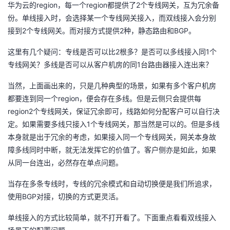
持
建
region
region
2
证
实
的
华为云的
，每一个
都提供了
个专线网关，互为冗余备
份。单线接入时，会选择某一个专线网关接入，而双线接入会分别
议
验
收
2
2
BGP
接到
个专线网关。而对接方式提供
种，静态路由和
。
2
1
这里有几个疑问：专线是否可以比
根多？是否可以多线接入同
个
藏
1
专线网关？多线是否可以从客户机房的同
台路由器接入连出来？
当然，上面画出来的，只是几种典型的场景，如果有多个客户机房
region
都要连到同一个
，便会存在多线。但是云侧只会提供每
region2
个专线网关，保证冗余即可，线路如何分配客户可以自行决
1
定。如果需要多线只接入
个专线网关，那当然是可以的。但是多线
本身就是出于冗余的考虑，如果接入同一个专线网关，网关本身故
障多线同时中断，就无法发挥它的价值了。客户侧亦是如此，如果
从同一台连出，必然存在单点问题。
当存在多条专线时，专线的冗余模式和自动切换便是我们所追求，
BGP
使用
对接，切换的方式更灵活。
单线接入的方式比较简单，就不打开看了。下面重点看看双线接入