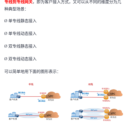
专线到专线网关
，即为客户接入方式，又可以从不同的维度分为几
我
注
的
开
种典型场景：
的
Programs
发
Ø
单专线静态接入
Ø
支
单专线动态接入
者
Ø
双专线静态接入
持
学
Ø
双专线动态接入
我
堂
可以简单地用下面的图形表示：
的
我
我
技
的
的
我
术
云
课
的
我
支
声
程
认
的
我