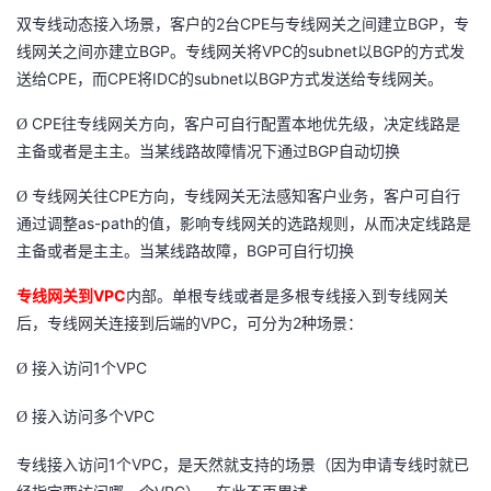
2
CPE
BGP
双专线动态接入场景，客户的
台
与专线网关之间建立
，专
BGP
VPC
subnet
BGP
线网关之间亦建立
。专线网关将
的
以
的方式发
CPE
CPE
IDC
subnet
BGP
送给
，而
将
的
以
方式发送给专线网关。
CPE
Ø
往专线网关方向，客户可自行配置本地优先级，决定线路是
BGP
主备或者是主主。当某线路故障情况下通过
自动切换
CPE
Ø
专线网关往
方向，专线网关无法感知客户业务，客户可自行
as-path
通过调整
的值，影响专线网关的选路规则，从而决定线路是
BGP
主备或者是主主。当某线路故障，
可自行切换
VPC
专线网关到
内部。单根专线或者是多根专线接入到专线网关
VPC
2
后，专线网关连接到后端的
，可分为
种场景：
1
VPC
Ø
接入访问
个
VPC
Ø
接入访问多个
1
VPC
专线接入访问
个
，是天然就支持的场景（因为申请专线时就已