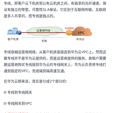
专线，即客户云下机房到公有云机房之间，有独享的光纤通道，保
者
SLA
证有独立的带宽，可靠性
保证。它区别于互联网传输，互联网
是多人共享的，而专线是独占的。
我
的
我
博
的
我
VPC
专线穿越运营商网络，从客户机房直接连到华为云
上。然而这
客
论
的
我
跟专线并不是华为云提供的，而是运营商提供的服务，故租户需要
跟运营商购买专线接到华为云的专线网关上，华为云负责将专线打
坛
圈
的
我
VPC
通到指定的
，完成端到端高速互通。
2
在华为云侧来说，其实是分成
子
直
的
我
个部分的：
Ø
专线到专线网关
我
播
活
的
VPC
Ø
专线网关到
我
动
关
的