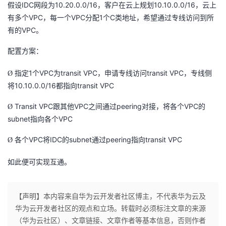
IDC
10.20.0.0/16
10.10.0.0/16
假设
网段为
，客户在云上规划
，云上
VPC
VPC
1
C
有多个
，每一个
分配
个
类地址，希望通过专线访问到所
VPC
有的
。
配置方案：
1
VPC
transit VPC
transit VPC
Ø
指定
个
为
，申请专线访问
，专线侧
10.10.0.0/16
transit VPC
将
都指向
Transit VPC
VPC
peering
VPC
Ø
跟其他
之间通过
对接，将各个
的
subnet
VPC
指向各个
VPC
IDC
subnet
peering
transit VPC
Ø
各个
将
的
通过
指向
如此便可实现互通。
【声明】本内容来自华为云开发者社区博主，不代表华为云及
华为云开发者社区的观点和立场。转载时必须标注文章的来源
（华为云社区）、文章链接、文章作者等基本信息，否则作者