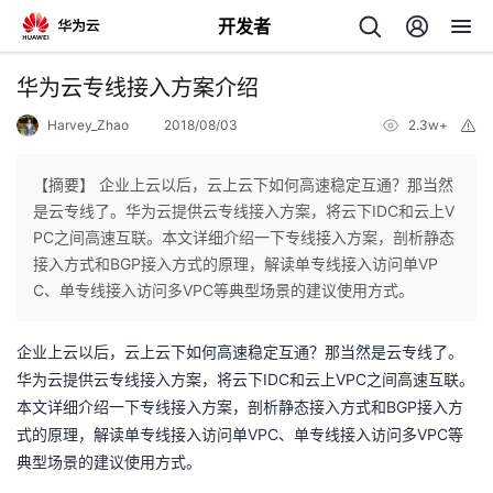
开发者
返
华为云专线接入方案介绍
回
Harvey_Zhao
2018/08/03
2.3w+
举
报
【摘要】 企业上云以后，云上云下如何高速稳定互通？那当然
是云专线了。华为云提供云专线接入方案，将云下IDC和云上V
PC之间高速互联。本文详细介绍一下专线接入方案，剖析静态
个
接入方式和BGP接入方式的原理，解读单专线接入访问单VP
C、单专线接入访问多VPC等典型场景的建议使用方式。
我
人
企业上云以后，云上云下如何高速稳定互通？那当然是云专线了。
的
主
IDC
VPC
华为云提供云专线接入方案，将云下
和云上
之间高速互联。
BGP
本文详细介绍一下专线接入方案，剖析静态接入方式和
接入方
开
页
VPC
VPC
式的原理，解读单专线接入访问单
、单专线接入访问多
等
典型场景的建议使用方式。
发