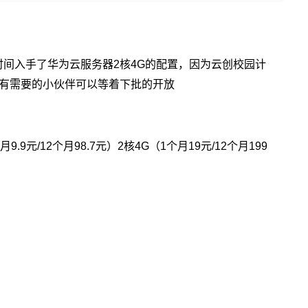
时间入手了华为云服务器
核
的配置，因为云创校园计
2
4G
有需要的小伙伴可以等着下批的开放
个月
元
个月
元）
核
（
个月
元
个月
9.9
/12
98.7
2
4G
1
19
/12
199