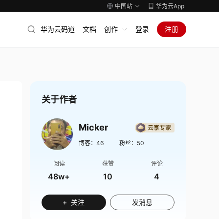
中国站
华为云App
华为云码道
文档
创作
登录
注册
关于作者
Micker
博客：
46
粉丝：
50
阅读
获赞
评论
48w+
10
4
+ 关注
发消息