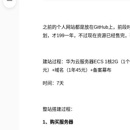
之前的个人网站都是放在
上，前段
GitHub
划，才
一年，不过现在资源已经售完，
199
建站过程：华为云服务器
核
（
ECS 1
2G
1
元）
域名（
年
元）
备案幕布
+
1
45
+
时间：
天
7
整站搭建过程：
、购买服务器
1