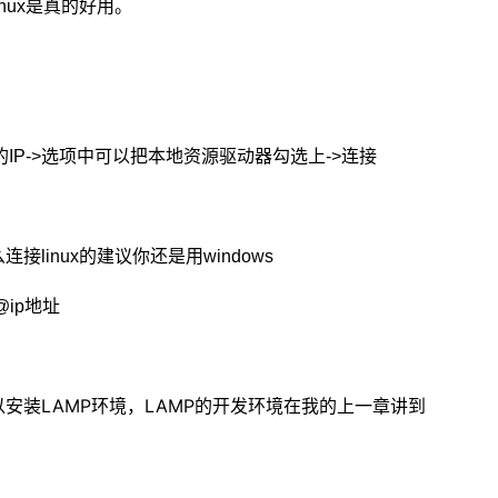
是真的好用。
inux
的
选项中可以把本地资源驱动器勾选上
连接
IP->
->
么连接
的建议你还是用
linux
windows
t@ip地址
安装LAMP环境，LAMP的开发环境在我的上一章讲到