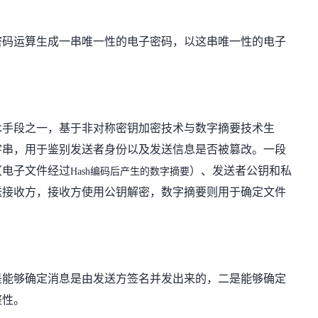
密码运算生成一串唯一性的电子密码，以这串唯一性的电子
术手段之一，基于非对称
密钥加密技术与数字摘要技术
生
字串，用于鉴别发送者身份以及发送信息是否被篡改。一段
（电子文件经过
）、
发送者公钥和私
Hash编码后产生的数字摘要
送接收方，接收方使用公钥解密，
数字摘要则用于
确定文件
是能够确定消息是由
发送方签名并发出来的，
二是能够确定
整性。