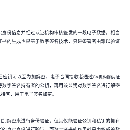
实身份信息并经过认证机构审核签发的一段电子数据，相当
证书的生成也是基于数字签名技术，只是签署者由难以验证
把密钥可以互为加解密。电子合同接收者通过
证
CA机构提供
得数字签名持有者的公钥，再用该公钥对数字签名进行解密
己持有，用于电子签名加密。
钥加解密来进行身份验证
，但其仅能验证
公钥和私钥的拥有
者的真实身份进行验证。
而数字证书的作用就是由权威的数