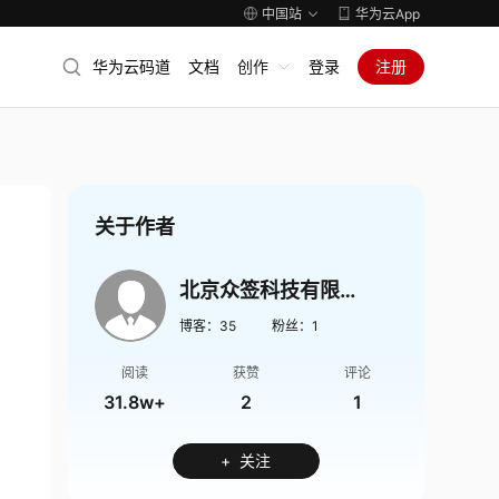
中国站
华为云App
华为云码道
文档
创作
登录
注册
关于作者
北京众签科技有限公司
博客：
35
粉丝：
1
阅读
获赞
评论
31.8w+
2
1
+ 关注