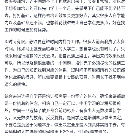
很多参加培训的中间跟不上了也就退出来了，节奏非常快，所以对
持
建
证
实
的
于想参加培训的可以先自学上一个月，先感受下自己能不能坚持下
去，打打基础，这样再去培训效果会更加好点，其实很多人自学能
议
验
收
力以及基础都还不错，也想着花钱进去让自己学点更多点，好在找
工作的时候更加有优势。
藏
3.时间有限，必须要在短时间内找到工作。很多人前面浪费了太多
时间，比如马上就要面临毕业的大学生，想自学也没有时间了，只
能采用强行灌输的方式去搞。把自己逼上梁山，学出来的效果也还
可以，所以涉及到很重要的一个问题，培训完了必须尽快的找到工
作，为自己的知识找到对应的体系，短时间不可能把所有的知识都
消化掌握的很好，所以需要紧跟上实践的项目，时间长了找不到会
遗忘的很快。
综合来讲选择自学还是培训都需要一份坚守的信心，确切来讲都需
要一份执着的信念，相信自己一定可以，中间学习的过程都很煎
熬，中间一旦选择了放弃都会前功尽弃，有多少人无数次重新学
习，又无数次的放弃，反反复复，是自学还是培训早点做出决定，
不要总是沉迷于问题本身，做出决定全身投入到具体实践中去，有
些徘徊的人在选择的时候能用上2个月，时间是最宝贵的。