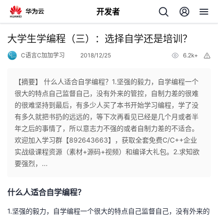
开发者
返
大学生学编程（三）：选择自学还是培训？
回
C语言C加加学习
2018/12/25
6.2k+
举
报
【摘要】 什么人适合自学编程？1.坚强的毅力，自学编程一个
很大的特点自己监督自己，没有外来的管控，自制力差的很难
的很难坚持到最后，有多少人买了本书开始学习编程，学了没
个
有多久就把书扔的远远的，等下次再看见已经是几个月或者半
年之后的事情了，所以意志力不强的或者自制力差的不适合。
我
人
欢迎加入学习群【892643663】，获取全套免费C/C++企业
实战级课程资源（素材+源码+视频）和编译大礼包。2.求知欲
的
主
要强烈，...
开
页
什么人适合自学编程？
发
1.坚强的毅力，自学编程一个很大的特点自己监督自己，没有外来的