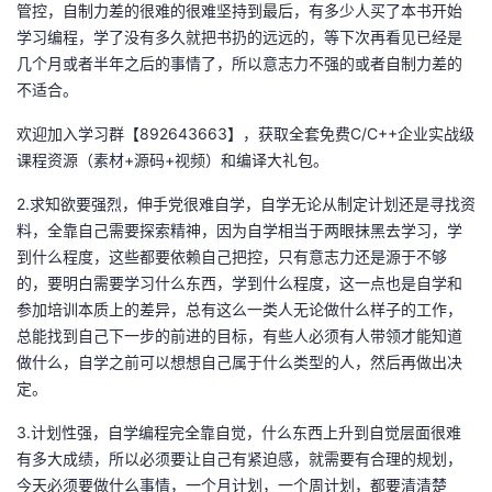
管控，自制力差的很难的很难坚持到最后，有多少人买了本书开始
学习编程，学了没有多久就把书扔的远远的，等下次再看见已经是
者
几个月或者半年之后的事情了，所以意志力不强的或者自制力差的
不适合。
我
欢迎加入学习群【892643663】，获取全套免费C/C++企业实战级
的
我
课程资源（素材+源码+视频）和编译大礼包。
博
的
我
2.求知欲要强烈，伸手党很难自学，自学无论从制定计划还是寻找资
料，全靠自己需要探索精神，因为自学相当于两眼抹黑去学习，学
客
论
的
我
到什么程度，这些都要依赖自己把控，只有意志力还是源于不够
的，要明白需要学习什么东西，学到什么程度，这一点也是自学和
坛
圈
的
我
参加培训本质上的差异，总有这么一类人无论做什么样子的工作，
总能找到自己下一步的前进的目标，有些人必须有人带领才能知道
子
直
的
我
做什么，自学之前可以想想自己属于什么类型的人，然后再做出决
定。
我
播
活
的
3.计划性强，自学编程完全靠自觉，什么东西上升到自觉层面很难
有多大成绩，所以必须要让自己有紧迫感，就需要有合理的规划，
我
动
关
的
今天必须要做什么事情，一个月计划，一个周计划，都要清清楚