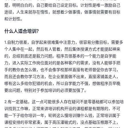
楚，明明白白的，自己要给自己设定目标。计划性是唯一激励自己
我
注
的
开
途径，人生来就存在惰性，就想着少做事情，做事情就需要有目标
和计划性。
的
Programs
发
什么人适合培训？
支
者
1.自制力很差，自学起来很难集中注意力，很容易分撒目标，需要多
持
学
个人集中在一起，然后有人管着，然后集体授课方式才能提起神来
的，总结到底还是毅力问题。程序员很基本的一个能力是自学能
我
堂
力，进入实际工作岗位面对的是各种客户的需求，没有人能够手把
手的教你去怎么做，也不会像学校那样直接有老师督促你去学习，
的
我
而且还会教你学习方法，在企业里面做不出来，直接滚铺盖走人，
我
哪有这么多给你犯错的机会，所以自学能力不强，想做程序员早晚
技
的
要出问题，特别对于参加培训的必须要加强了。
的
我
2.有一定基础，这一点可能很多人存在疑问不是零基础都可以参加培
术
云
课
的
我
训找到工作嘛，正常来讲培训机构开设的课程都是有期限的，不可
能一下子给你培训一年，轮转这么慢培训赚什么钱，正常培训属于
支
声
程
认
的
我
课程安排的非常紧凑，属于高压灌输式的，没点基础压根跟不上，