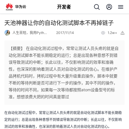
开发者
返
天池神器让你的自动化测试脚本不再掉链子
回
人生苦短，我用Python
2017/11/14
1.2w+
举
报
【摘要】 在自动化测试过程中，常常让测试人员头疼的就是自
动化测试脚本不能长期稳定的运行；总是出现各种意想不到错
误导致测试的中断；长此以往，不仅影响测试的效率和准确
个
性，也深深的影响着测试人员对自动化测试的信心。在维护产
品拷机代码时，拷机过程中有大量升级重启操作，脚本中就要
我
人
不断的等待判断是否可进行下一步的操作，其中不同的操作，
等待的时间不同，如果每一次等待都按照atom设备型号的标
的
主
准，想想浪费大把的时间真是罪过
开
页
在自动化测试过程中，常常让测试人员头疼的就是自动化测试脚本不能长期稳
定的运行；总是出现各种意想不到错误导致测试的中断；长此以往，不仅影响
发
测试的效率和准确性，也深深的影响着测试人员对自动化测试的信心。