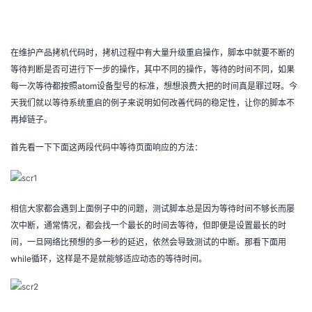
者
在维护产品拷机代码时，拷机过程中有大量升级重启操作，脚本中就要不断的
我
等待判断是否可进行下一步的操作，其中不同的操作，等待的时间不同，如果
每一次等待都按照atom设备型号的标准，想想浪费大把的时间真是罪过呀。今
的
我
天我们就以等待系统重启的例子来说明如何改善代码的稳定性，让你的脚本不
再掉链子。
博
的
我
首先看一下下面这两段代码中等待页面响应的方法：
客
论
的
我
坛
圈
的
我
相信大家都会遇到上面例子中的问题，测试脚本总是因为等待时间不够长而屡
子
直
的
我
次中断，通常情况，都会找一个最长的时间去等待，但即便是设置最长的时
间，一旦网络比预想的多一秒的延迟，依然会导致测试的中断。那看下面用
我
播
活
的
while循环，这样是不是就能够适应动态的等待时间。
我
动
关
的