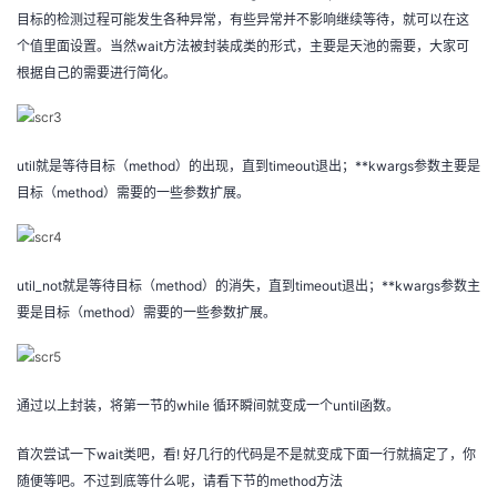
持
建
证
实
的
目标的检测过程可能发生各种异常，有些异常并不影响继续等待，就可以在这
个值里面设置。当然wait方法被封装成类的形式，主要是天池的需要，大家可
议
验
收
根据自己的需要进行简化。
藏
util就是等待目标（method）的出现，直到timeout退出；**kwargs参数主要是
目标（method）需要的一些参数扩展。
util_not就是等待目标（method）的消失，直到timeout退出；**kwargs参数主
要是目标（method）需要的一些参数扩展。
通过以上封装，将第一节的while 循环瞬间就变成一个until函数。
首次尝试一下wait类吧，看! 好几行的代码是不是就变成下面一行就搞定了，你
随便等吧。不过到底等什么呢，请看下节的method方法