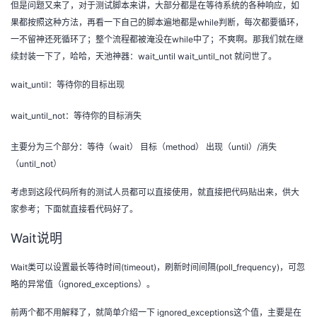
但是问题又来了，对于测试脚本来讲，大部分都是在等待系统的各种响应，如
我
注
的
开
果都按照这种方法，再看一下自己的脚本遍地都是while判断，每次都要循环，
一不留神还死循环了；整个流程都被淹没在while中了；不爽啊。那我们就在继
的
Programs
发
续封装一下了，哈哈，天池神器：wait_until wait_until_not 就问世了。
支
者
wait_until：等待你的目标出现
wait_until_not：等待你的目标消失
持
学
主要分为三个部分：等待（wait） 目标（method） 出现（until）/消失
我
堂
（until_not）
的
我
我
考虑到这段代码所有的测试人员都可以直接使用，就直接把代码贴出来，供大
家参考；下面就直接看代码好了。
技
的
的
我
Wait说明
术
云
课
的
我
Wait类可以设置最长等待时间(timeout)，刷新时间间隔(poll_frequency)，可忽
略的异常值（ignored_exceptions）。
支
声
程
认
的
我
前两个都不用解释了，就简单介绍一下 ignored_exceptions这个值，主要是在